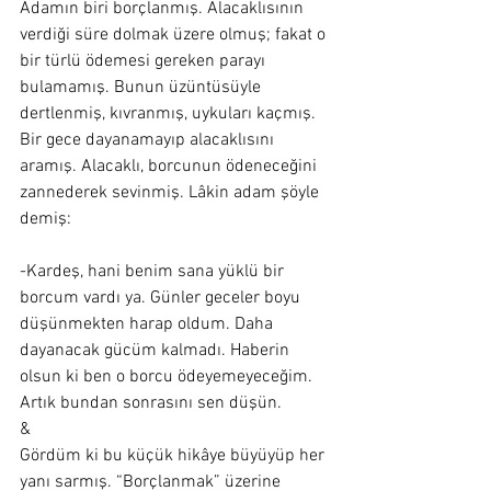
Adamın biri borçlanmış. Alacaklısının 
verdiği süre dolmak üzere olmuş; fakat o 
bir türlü ödemesi gereken parayı 
bulamamış. Bunun üzüntüsüyle 
dertlenmiş, kıvranmış, uykuları kaçmış. 
Bir gece dayanamayıp alacaklısını 
aramış. Alacaklı, borcunun ödeneceğini  
zannederek sevinmiş. Lâkin adam şöyle 
demiş: 
-Kardeş, hani benim sana yüklü bir 
borcum vardı ya. Günler geceler boyu 
düşünmekten harap oldum. Daha 
dayanacak gücüm kalmadı. Haberin 
olsun ki ben o borcu ödeyemeyeceğim. 
Artık bundan sonrasını sen düşün.
&
Gördüm ki bu küçük hikâye büyüyüp her 
yanı sarmış. “Borçlanmak” üzerine 