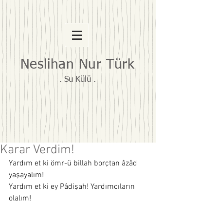
Neslihan Nur Türk
. Su Külü .
Karar Verdim!
Yardım et ki ömr-ü billah borçtan âzâd 
yaşayalım!
Yardım et ki ey Pâdişah! Yardımcıların 
olalım!  