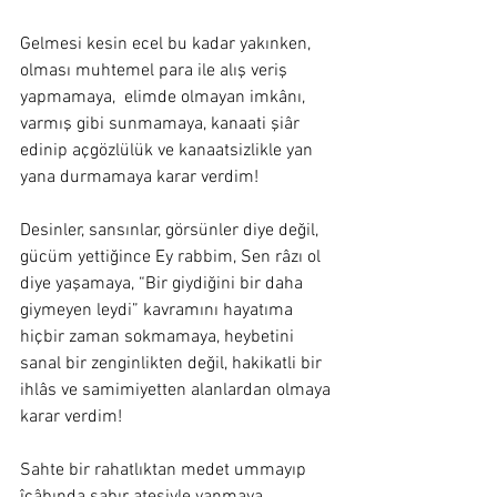
Gelmesi kesin ecel bu kadar yakınken, 
olması muhtemel para ile alış veriş 
yapmamaya,  elimde olmayan imkânı, 
varmış gibi sunmamaya, kanaati şiâr 
edinip açgözlülük ve kanaatsizlikle yan 
yana durmamaya karar verdim! 
Desinler, sansınlar, görsünler diye değil, 
gücüm yettiğince Ey rabbim, Sen râzı ol 
diye yaşamaya, “Bir giydiğini bir daha 
giymeyen leydi” kavramını hayatıma 
hiçbir zaman sokmamaya, heybetini 
sanal bir zenginlikten değil, hakikatli bir 
ihlâs ve samimiyetten alanlardan olmaya 
karar verdim! 
Sahte bir rahatlıktan medet ummayıp 