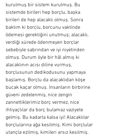
kurulmuş bir sistem kurulmuş. Bu 
sistemde birileri hep borçlu, başka 
birileri de hep alacaklı olmuş. Sonra 
baktım ki borçlu, borcunu vaktinde 
ödemesi gerektiğini unutmuş; alacaklı, 
verdiği sürede ödenmeyen borçlar 
sebebiyle sabrından ve iyi niyetinden 
olmuş. Durum öyle bir hâl almış ki 
alacaklının acısı diline vurmuş, 
borçlusunun dedikodusunu yapmaya 
başlamış. Borçlu da alacaklıdan köşe 
bucak kaçar olmuş. İnsanların birbirine 
güveni zedelenmiş, nice zengin 
zannettiklerimiz borç vermez, nice 
ihtiyaçlılar da borç bulamaz vaziyete 
gelmiş. Bu kadarla kalsa iyi! Alacaklılar 
borçlularına ağa kesilmiş. Kimi borçlular 
utançla ezilmiş, kimileri arsız kesilmiş.    