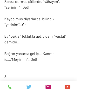
Sonra durma, çöllerde, “vâhayım”, 
“serinim”...Gel! 
Kaybolmuş diyarlarda, bilindik 
“yerinim”...Gel! 
Ey “bakış” toklukla gel, o dem “vuslat” 
demidir... 
Bağrın yanarsa gel iç... Kanma, 
iç....“Mey’inim”...Gel! 
&
*Gör beni.....
Etiketler:
şiirler