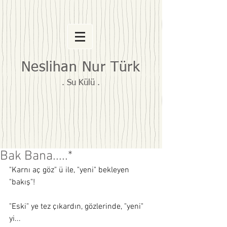
Neslihan Nur Türk
. Su Külü .
Bak Bana.....*
"Karnı aç göz" ü ile, "yeni" bekleyen 
"bakış"! 
"Eski" ye tez çıkardın, gözlerinde, "yeni" 
yi... 