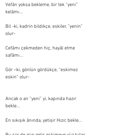
Vefân yoksa bekleme, bir tek “yeni” 
kelâmı... 
Bil -ki, kadrin bildikçe, eskiler, “yenin” 
olur- 
Cefâmı çekmeden hiç, hayâl etme 
safâmı... 
Gör –ki, gönlün gördükçe, “eskimez 
eskin” olur- 
Ancak o an “yeni” yi, kapında hazır 
bekle... 
En sıkışık ânında, yetişir Hızır, bekle... 