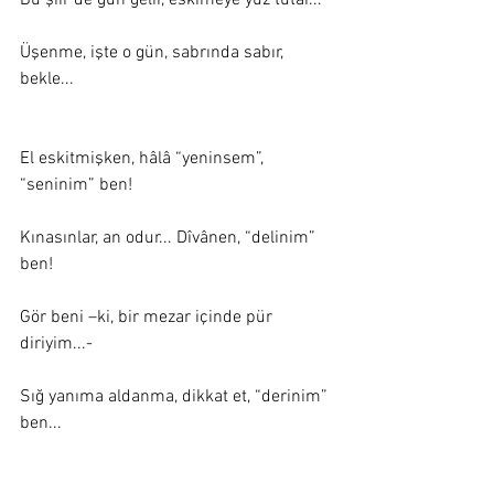
Bu şiir de gün gelir, eskimeye yüz tutar... 
Üşenme, işte o gün, sabrında sabır, 
bekle... 
El eskitmişken, hâlâ “yeninsem”, 
“seninim” ben! 
Kınasınlar, an odur... Dîvânen, “delinim” 
ben! 
Gör beni –ki, bir mezar içinde pür 
diriyim...- 
Sığ yanıma aldanma, dikkat et, “derinim” 
ben... 