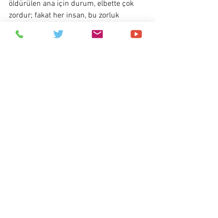
öldürülen ana için durum, elbette çok 
zordur; fakat her insan, bu zorluk 
ateşinde pişmekte olan bir Musâ gibidir. 
Her geceyi Kadir, her geleni de Hızır 
bilmek, yüksek bir meziyettir. Çünkü 
seyri, sebepten müsebbibe çevirmiş 
olmayı, hâdiseler karşısında “vardır 
bunda da bir hayır” diyebilecek 
olgunluğa varmayı, “sen bilirsin yâ 
Rabbi!” diyerek fâil-i mutlak olan Allah’a 
sürekli hüsn-ü zan içinde bulunmayı 
gerektirir. Sen de iç yüzünü bilmediğin 
işleri karşılarken, sabret.  
Îmân elde tutulması pek zor bir ateş gibi 
olunca (3), mü’minlere en çok gereken, 
sabırdır. Varlığa, yokluğa, tokluğa, açlığa, 
genişliğe, darlığa, esirgenene, ikram 