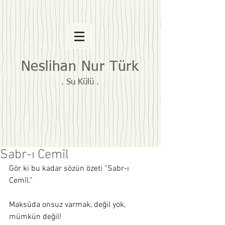
Neslihan Nur Türk
. Su Külü .
Sabr-ı Cemîl
Gör ki bu kadar sözün özeti “Sabr-ı 
Cemîl.” 
Maksûda onsuz varmak, değil yok, 
mümkün değil!  