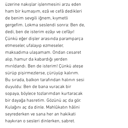
üzerine nakışlar işlenmesini arzu eden 
ham bir kumaşım, ezâ ve cefâ dedikleri 
de benim sevgili iğnem, kıymetli 
gergefim. Lokma seslendi sonra: Ben de, 
dedi, ben de isterim ezâyı ve cefâyı! 
Çünkü eğer dişler arasında paramparça 
etmeseler, ufalayıp ezmeseler, 
maksadıma ulaşamam. Ondan cesaret 
alıp, hamur da kabardığı yerden 
mırıldandı. Ben de isterim! Çünkü ateşe 
sürüp pişirmezlerse, çürüyüp kalırım. 
Bu sırada, balkon tarafından halının sesi 
duyuldu: Ben de bana vuracak bir 
sopaya, böylece tozlarımdan kurtaracak 
bir dayağa hasretim. Gözünü aç da gör. 
Kulağını aç da dinle. Mahlûkatın hâlini 
seyrederken ve sana her an hakikati 
haykıran o sesleri dinlerken, sabret.  