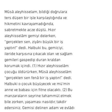
Mûsâ aleyhisselam, bildiği doğrulara 
ters düşen bir işle karşılaştığında ve 
hikmetini kavrayamadığında, 
sabretmekte acze düştü. Hızır 
aleyhisselâm gemiyi delerken, 
“gerçekten sen, ziyânı büyük bir iş 
yaptın!” dedi. Halbuki bu, gemiciyi, 
ileride karşısına çıkacak olan ve sağlam 
gemileri gaspedip duran kraldan 
korumak içindi. (1) Hızır aleyhisselâm 
çocuğu öldürürken, Mûsâ aleyhisselâm 
“gerçekten sen fenâ bir iş yaptın!” dedi. 
Halbuki o çocuk büyüyecek ve mü’min 
anne ve babası için fitne olacaktı. (2) Bu 
manzaraların seyrine tahammül etmek 
bile zorken, yaşaması nasıldır, takdir 
edersiniz. Gemisi delinen adam ve evlâdı 