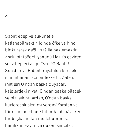
&
Sabır; edep ve sükûnetle 
katlanabilmektir. İçinde öfke ve hınç 
biriktirerek değil, rızâ ile beklemektir. 
Zorlu bir ibâdet, yönünü Hakk’a çeviren 
ve sebepleri aşıp, “Sen Yâ Rabbi! 
Sen’den yâ Rabbî!” diyebilen kimseler 
için tatlanan, acı bir lezzettir. Zaten, 
iniltileri O’ndan başka duyacak, 
kalplerdeki niyeti O’ndan başka bilecek 
ve bizi sıkıntılardan, O’ndan başka 
kurtaracak olan mı vardır? Yaratan ve 
tüm alınları elinde tutan Allah hâzırken, 
bir başkasından medet ummak, 
hamlıktır. Payımıza düşen sancılar, 