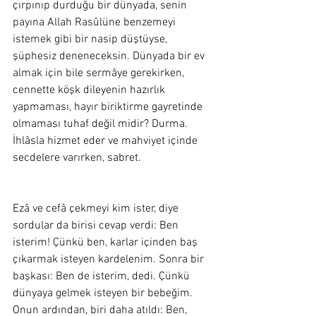
çırpınıp durduğu bir dünyada, senin 
payına Allah Rasûlüne benzemeyi 
istemek gibi bir nasip düştüyse, 
şüphesiz deneneceksin. Dünyada bir ev 
almak için bile sermâye gerekirken, 
cennette köşk dileyenin hazırlık 
yapmaması, hayır biriktirme gayretinde 
olmaması tuhaf değil midir? Durma. 
İhlâsla hizmet eder ve mahviyet içinde 
secdelere varırken, sabret.
Ezâ ve cefâ çekmeyi kim ister, diye 
sordular da birisi cevap verdi: Ben 
isterim! Çünkü ben, karlar içinden baş 
çıkarmak isteyen kardelenim. Sonra bir 
başkası: Ben de isterim, dedi. Çünkü 
dünyaya gelmek isteyen bir bebeğim. 
Onun ardından, biri daha atıldı: Ben, 