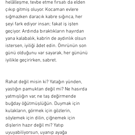
helâlleşme, tevbe etme fırsatı da elden 
çıkıp gitmiş oluyor. Kocaman evlere 
sığmazken daracık kabre sığınca, her 
şeyi fark ediyor insan; fakat iş işten 
geçiyor. Ardında bıraktıkların hayırdan 
yana kalabalık, kabrin de aydınlık olsun 
istersen, iyiliği âdet edin. Ömrünün son 
günü olduğunu var sayarak, her gününü 
iyilikle geçirirken, sabret.  
Rahat değil misin ki? Yatağın yünden, 
yastığın pamuktan değil mi? Ne hasırda 
yatmışlığın var, ne taş değirmende 
buğday öğütmüşlüğün. Duymak için 
kulakların, görmek için gözlerin, 
söylemek için dilin, çiğnemek için 
dişlerin hazır değil mi? Yatıp 
uyuyabiliyorsun, uyanıp ayağa 