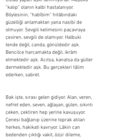
Üstad yapan aşkı tanımıyorlar. Mâşûku 
“kalıp” olanın kalbi hastalanıyor. 
Böylesinin, “habîbim” hitâbındaki 
güzelliği anlamaktan yana nasibi de 
olmuyor. Sevgili kelimesini paçavraya 
çeviren, sevgili de olamıyor. Halbuki 
tende değil, canda, gönüldedir aşk. 
Bencilce harcamakta değil, ikrâm 
etmektedir aşk. Acıtsa, kanatsa da güller 
dermektedir aşk. Bu gerçekleri tâlim 
ederken, sabret.  
Bak işte, sırası gelen gidiyor. Alan, veren, 
nefret eden, seven, ağlayan, gülen, sıkıntı 
çeken, çektiren hep yerine kavuşuyor. 
Çenesi bağlanıp üzerine toprak atılan 
herkes, hakikati kavrıyor. Lâkin can 
bedenden çıktığı vakit, özür dileme, 