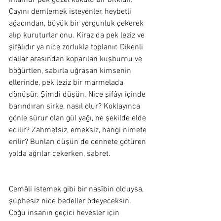
Ihlamur pek güzel kokulu bir bitkidir. 
Çayını demlemek isteyenler, heybetli 
ağacından, büyük bir yorgunluk çekerek 
alıp kuruturlar onu. Kiraz da pek leziz ve 
şifâlıdır ya nice zorlukla toplanır. Dikenli 
dallar arasından koparılan kuşburnu ve 
böğürtlen, sabırla uğraşan kimsenin 
ellerinde, pek leziz bir marmelada 
dönüşür. Şimdi düşün. Nice şifâyı içinde 
barındıran sirke, nasıl olur? Koklayınca 
gönle sürur olan gül yağı, ne şekilde elde 
edilir? Zahmetsiz, emeksiz, hangi nimete 
erilir? Bunları düşün de cennete götüren 
yolda ağrılar çekerken, sabret.
Cemâli istemek gibi bir nasîbin olduysa, 
şüphesiz nice bedeller ödeyeceksin. 
Çoğu insanın geçici hevesler için 