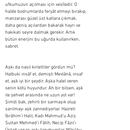
ufkumuzun açılması için vesîledir. O 
halde bodrumlarda feryât etmeyi bırakıp, 
manzarası güzel üst katlara çıkmak, 
daha geniş açılardan bakarak hayrı ve 
hakikati seyre dalmak gerekir. Artık 
bütün enerjini bu uğurda kullanırken, 
sabret.  
Aşkı da nasıl kirlettiler gördün mü? 
Halbuki insâf et, demişti Mevlânâ, insaf 
et, aşk iyi bir şeydir. Aşka halel veren 
senin kötü huyundur. Ah bir bilsen, aşk 
ile şehvet arasında ne uzun yol var! 
Şimdi bak, zehirli bir sarmaşık olup 
sarılmayı aşk zannediyorlar. Hazreti 
İbrâhim’i Halil, Kadı Mahmud’u Aziz, 
Sultan Mehmed’i Fâtih, Necip Fâzıl’ı 