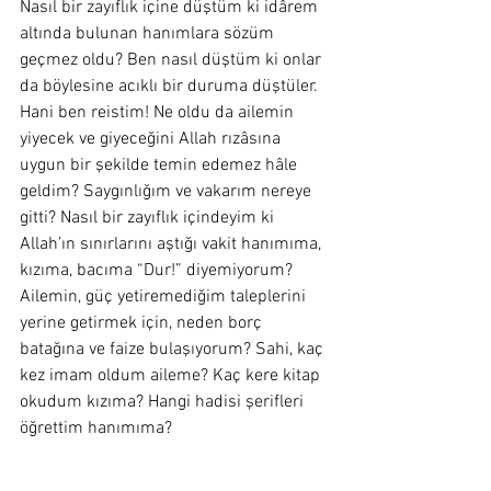
Nasıl bir zayıflık içine düştüm ki idârem 
altında bulunan hanımlara sözüm 
geçmez oldu? Ben nasıl düştüm ki onlar 
da böylesine acıklı bir duruma düştüler. 
Hani ben reistim! Ne oldu da ailemin 
yiyecek ve giyeceğini Allah rızâsına 
uygun bir şekilde temin edemez hâle 
geldim? Saygınlığım ve vakarım nereye 
gitti? Nasıl bir zayıflık içindeyim ki 
Allah’ın sınırlarını aştığı vakit hanımıma, 
kızıma, bacıma “Dur!” diyemiyorum? 
Ailemin, güç yetiremediğim taleplerini 
yerine getirmek için, neden borç 
batağına ve faize bulaşıyorum? Sahi, kaç 
kez imam oldum aileme? Kaç kere kitap 
okudum kızıma? Hangi hadisi şerifleri 
öğrettim hanımıma? 