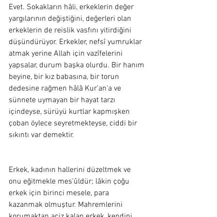
Evet. Sokakların hâli, erkeklerin değer 
yargılarının değiştiğini, değerleri olan 
erkeklerin de reislik vasfını yitirdiğini 
düşündürüyor. Erkekler, nefsî yumruklar 
atmak yerine Allah için vazîfelerini 
yapsalar, durum başka olurdu. Bir hanım 
beyine, bir kız babasına, bir torun 
dedesine rağmen hâlâ Kur’an’a ve 
sünnete uymayan bir hayat tarzı 
içindeyse, sürüyü kurtlar kapmışken 
çoban öylece seyretmekteyse, ciddi bir 
sıkıntı var demektir.  
Erkek, kadının hallerini düzeltmek ve 
onu eğitmekle mes’ûldür; lâkin çoğu 
erkek için birinci mesele, para 
kazanmak olmuştur. Mahremlerini 
korumaktan aciz kalan erkek, kendini 