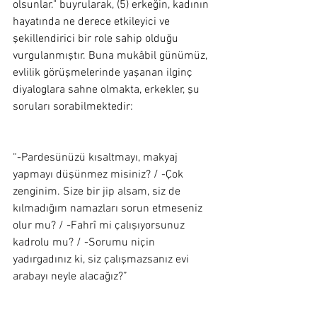
olsunlar." buyrularak, (5) erkeğin, kadının 
hayatında ne derece etkileyici ve 
şekillendirici bir role sahip olduğu 
vurgulanmıştır. Buna mukâbil günümüz, 
evlilik görüşmelerinde yaşanan ilginç 
diyaloglara sahne olmakta, erkekler, şu 
soruları sorabilmektedir: 
“-Pardesünüzü kısaltmayı, makyaj 
yapmayı düşünmez misiniz? / -Çok 
zenginim. Size bir jip alsam, siz de 
kılmadığım namazları sorun etmeseniz 
olur mu? / -Fahrî mi çalışıyorsunuz 
kadrolu mu? / -Sorumu niçin 
yadırgadınız ki, siz çalışmazsanız evi 
arabayı neyle alacağız?” 