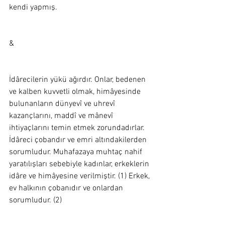
kendi yapmış.  
&
İdârecilerin yükü ağırdır. Onlar, bedenen 
ve kalben kuvvetli olmak, himâyesinde 
bulunanların dünyevî ve uhrevî 
kazançlarını, maddî ve mânevî 
ihtiyaçlarını temin etmek zorundadırlar. 
İdâreci çobandır ve emri altındakilerden 
sorumludur. Muhafazaya muhtaç nahif 
yaratılışları sebebiyle kadınlar, erkeklerin 
idâre ve himâyesine verilmiştir. (1) Erkek, 
ev halkının çobanıdır ve onlardan 
sorumludur. (2)