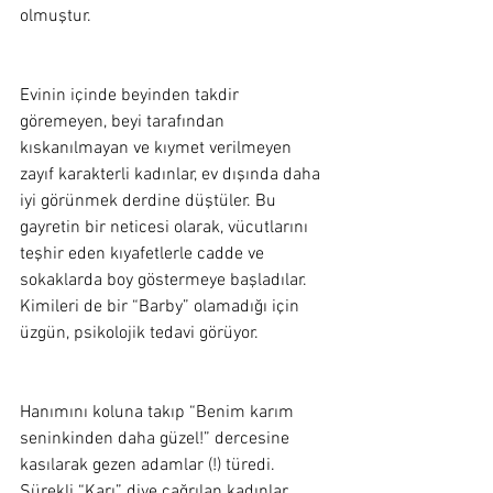
olmuştur.  
Evinin içinde beyinden takdir 
göremeyen, beyi tarafından 
kıskanılmayan ve kıymet verilmeyen 
zayıf karakterli kadınlar, ev dışında daha 
iyi görünmek derdine düştüler. Bu 
gayretin bir neticesi olarak, vücutlarını 
teşhir eden kıyafetlerle cadde ve 
sokaklarda boy göstermeye başladılar. 
Kimileri de bir “Barby” olamadığı için 
üzgün, psikolojik tedavi görüyor.  
Hanımını koluna takıp “Benim karım 
seninkinden daha güzel!” dercesine 
kasılarak gezen adamlar (!) türedi. 
Sürekli “Karı” diye çağrılan kadınlar, 