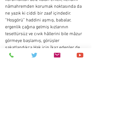
nâmahremden korumak noktasında da 
ne yazık ki ciddi bir zaaf içindedir. 
“Hoşgörü” haddini aşmış, babalar, 
ergenlik çağına gelmiş kızlarının 
tesettürsüz ve cıvık hâllerini bile mâzur 
görmeye başlamış, görüşler 
sakatlandıkça Hak için îkaz edenler de 
azalmıştır. 
Tesettürlü kadınlar için moda (!) dergileri 
çıkartanlar erkek. Ofisine bakımlı kadın 
sekreter almayı marifet sananlar erkek. 
Garâbete bakın ki erkek kıyafetleri 
ürettiği halde, reklamlarında kadın 
câzibesini kullanmaktan geri kalmayan 
Müslüman firmaların yöneticileri de 
erkek (!). Sonra dönüp, 