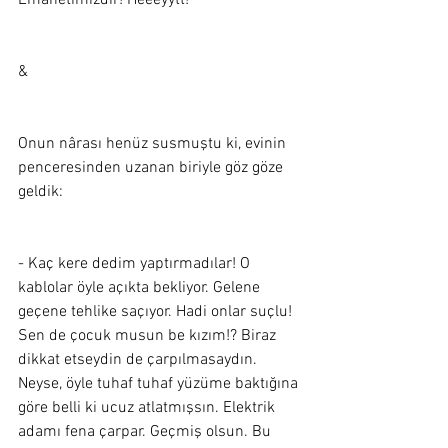
Emanetimizdir! Heeeyytt! 
&
Onun nârası henüz susmuştu ki, evinin 
penceresinden uzanan biriyle göz göze 
geldik:  
- Kaç kere dedim yaptırmadılar! O 
kablolar öyle açıkta bekliyor. Gelene 
geçene tehlike saçıyor. Hadi onlar suçlu! 
Sen de çocuk musun be kızım!? Biraz 
dikkat etseydin de çarpılmasaydın. 
Neyse, öyle tuhaf tuhaf yüzüme baktığına 
göre belli ki ucuz atlatmışsın. Elektrik 
adamı fena çarpar. Geçmiş olsun. Bu 