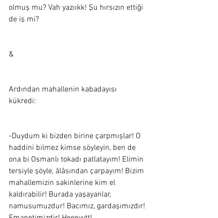
olmuş mu? Vah yazııkk! Şu hırsızın ettiği 
de iş mi?  
&
Ardından mahallenin kabadayısı 
kükredi:  
-Duydum ki bizden birine çarpmışlar! O 
haddini bilmez kimse söyleyin, ben de 
ona bi Osmanlı tokadı patlatayım! Elimin 
tersiyle şöyle, âlâsından çarpayım! Bizim 
mahallemizin sakinlerine kim el 
kaldırabilir! Burada yaşayanlar, 
namusumuzdur! Bacımız, gardaşımızdır! 