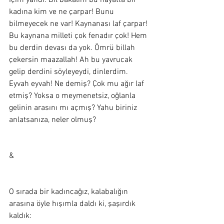
İçim yandı. Bil bakalım bu hayatta bir 
kadına kim ve ne çarpar! Bunu 
bilmeyecek ne var! Kaynanası laf çarpar! 
Bu kaynana milleti çok fenadır çok! Hem 
bu derdin devası da yok. Ömrü billah 
çekersin maazallah! Ah bu yavrucak 
gelip derdini söyleyeydi, dinlerdim. 
Eyvah eyvah! Ne demiş? Çok mu ağır laf 
etmiş? Yoksa o meymenetsiz, oğlanla 
gelinin arasını mı açmış? Yahu biriniz 
anlatsanıza, neler olmuş? 
&
O sırada bir kadıncağız, kalabalığın 
arasına öyle hışımla daldı ki, şaşırdık 
kaldık:  