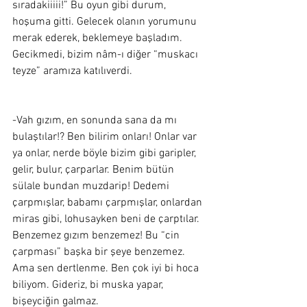
sıradakiiiii!” Bu oyun gibi durum, 
hoşuma gitti. Gelecek olanın yorumunu 
merak ederek, beklemeye başladım. 
Gecikmedi, bizim nâm-ı diğer “muskacı 
teyze” aramıza katılıverdi.  
-Vah gızım, en sonunda sana da mı 
bulaştılar!? Ben bilirim onları! Onlar var 
ya onlar, nerde böyle bizim gibi garipler, 
gelir, bulur, çarparlar. Benim bütün 
sülale bundan muzdarip! Dedemi 
çarpmışlar, babamı çarpmışlar, onlardan 
miras gibi, lohusayken beni de çarptılar. 
Benzemez gızım benzemez! Bu “cin 
çarpması” başka bir şeye benzemez. 
Ama sen dertlenme. Ben çok iyi bi hoca 
biliyom. Gideriz, bi muska yapar, 
bişeyciğin galmaz. 