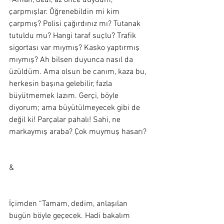
-Aman, dedi, az önce duydum, 
çarpmışlar. Öğrenebildin mi kim 
çarpmış? Polisi çağırdınız mı? Tutanak 
tutuldu mu? Hangi taraf suçlu? Trafik 
sigortası var mıymış? Kasko yaptırmış 
mıymış? Ah bilsen duyunca nasıl da 
üzüldüm. Ama olsun be canım, kaza bu, 
herkesin başına gelebilir, fazla 
büyütmemek lazım. Gerçi, böyle 
diyorum; ama büyütülmeyecek gibi de 
değil ki! Parçalar pahalı! Sahi, ne 
markaymış araba? Çok muymuş hasarı?  
&
İçimden “Tamam, dedim, anlaşılan 
bugün böyle geçecek. Hadi bakalım 