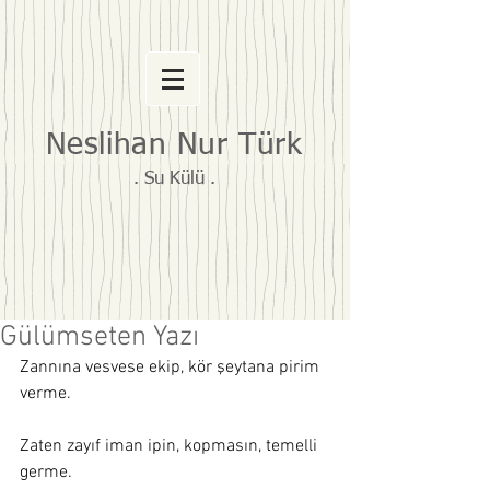
Neslihan Nur Türk
. Su Külü .
Gülümseten Yazı
Zannına vesvese ekip, kör şeytana pirim 
verme. 
Zaten zayıf iman ipin, kopmasın, temelli 
germe. 