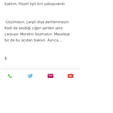
baktım, filozof tipli biri yaklaşıverdi:  
-Üzülmesin, çarptı diye dertlenmesin. 
Kedi de sevdiği ciğeri yerden yere 
çarpıyor. Moralini bozmasın. Meseleye 
bir de bu açıdan baksın. Ayrıca…. 
&
Mahallenin bakkalı, adamın sözünü 
keserek, pek bilmiş bir edâ ile lafa girdi: 
-Yok yok durum senin bildiğin gibi 
değildir. İşin içinde iş vardır. Devir böyle 