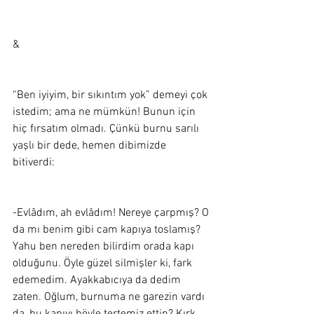
&
“Ben iyiyim, bir sıkıntım yok” demeyi çok 
istedim; ama ne mümkün! Bunun için 
hiç fırsatım olmadı. Çünkü burnu sarılı 
yaşlı bir dede, hemen dibimizde 
bitiverdi:  
-Evlâdım, ah evlâdım! Nereye çarpmış? O 
da mı benim gibi cam kapıya toslamış? 
Yahu ben nereden bilirdim orada kapı 
olduğunu. Öyle güzel silmişler ki, fark 
edemedim. Ayakkabıcıya da dedim 
zaten. Oğlum, burnuma ne garezin vardı 