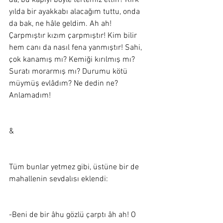
da, bu kapıyı böyle tertemiz ettin? Kırk 
yılda bir ayakkabı alacağım tuttu, onda 
da bak, ne hâle geldim. Ah ah! 
Çarpmıştır kızım çarpmıştır! Kim bilir 
hem canı da nasıl fena yanmıştır! Sahi, 
çok kanamış mı? Kemiği kırılmış mı? 
Suratı morarmış mı? Durumu kötü 
müymüş evlâdım? Ne dedin ne? 
Anlamadım! 
&
Tüm bunlar yetmez gibi, üstüne bir de 
mahallenin sevdalısı eklendi:  
-Beni de bir âhu gözlü çarptı âh ah! O 