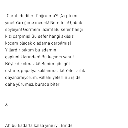
-Çarptı dediler! Doğru mu?! Çarptı mı 
yine! Yüreğime inecek! Nerede o! Çabuk 
söyleyin! Görmem lazım! Bu sefer hangi 
kızı çarpmış! Bu sefer hangi akılsız, 
kocam olacak o adama çarpılmış! 
Yıllardır bıktım bu adamın 
çapkınlıklarından! Bu kaçıncı yahu! 
Böyle de olmaz ki! Benim gibi gül 
üstüne, papatya koklanmaz ki! Yeter artık 
dayanamıyorum, vallahi yeter! Bu iş de 
daha yürümez, burada biter!
&
Ah bu kadarla kalsa yine iyi. Bir de 