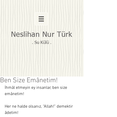
Neslihan Nur Türk
. Su Külü .
Ben Size Emânetim!
İhmâl etmeyin ey insanlar, ben size 
emânetim!
Her ne halde olsanız, “Allah!” demektir 
âdetim! 