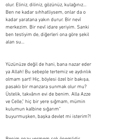
olur. Eliniz, diliniz, gözünüz, kulağınız… 
Ben ne kadar sıhhatliysem, onlar da o 
kadar yaratana yakın durur. Bir nevî 
merkezim. Bir nevî idare yeriyim. Sanki 
ben testiyim de, diğerleri ona göre şekil 
alan su… 
Yüzünüze değil de hani, bana nazar eder 
ya Allah! Bu sebeple tertemiz ve aydınlık 
olmam şart! Hiç, böylesi özel bir bakışa, 
pasaklı bir manzara sunmak olur mu? 
Üstelik, takvânın evi de benim. Alla Azze 
ve Celle,” hiç bir yere sığmam, mümin 
kulumun kalbine sığarım” 
buyurmuşken, başka devlet mi isterim?!  