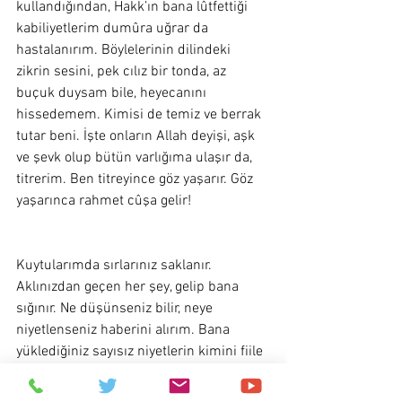
kullandığından, Hakk’ın bana lûtfettiği 
kabiliyetlerim dumûra uğrar da 
hastalanırım. Böylelerinin dilindeki 
zikrin sesini, pek cılız bir tonda, az 
buçuk duysam bile, heyecanını 
hissedemem. Kimisi de temiz ve berrak 
tutar beni. İşte onların Allah deyişi, aşk 
ve şevk olup bütün varlığıma ulaşır da, 
titrerim. Ben titreyince göz yaşarır. Göz 
yaşarınca rahmet cûşa gelir!  
Kuytularımda sırlarınız saklanır. 
Aklınızdan geçen her şey, gelip bana 
sığınır. Ne düşünseniz bilir, neye 
niyetlenseniz haberini alırım. Bana 
yüklediğiniz sayısız niyetlerin kimini fiile 
dökersiniz, kimisi öylece kalır. Her türlü 
niyetin hesabı, Allah’a aittir. Bu sebeple, 