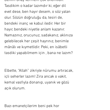
Benim onay vermem çok önemlidir. 
Tasdikim o kadar lazımdır ki, eğer dil 
evet dese, ben hayır desem, o söz yalan 
olur. Sözün doğruluğu da, tesiri de, 
bendeki inanç ve kabul iledir. Her bir 
hayır, bendeki niyetle anlam kazanır. 
Namazınız, orucunuz, sadakanız, aklınıza 
gelebilecek her çeşit hayrınız, benimle 
mânâlı ve kıymetlidir. Peki, en isâbetli 
tasdiki yapabilmem için , bana ne lazım? 
Elbette, “Allah” zikriyle nûrumu artıracak, 
içli seherler lazım! Zira ancak o vakit, 
kemal vasfıyla donanıp, uyanık ve gözü 
açık olurum.  
Bazı emanetçilerim beni pek hor 