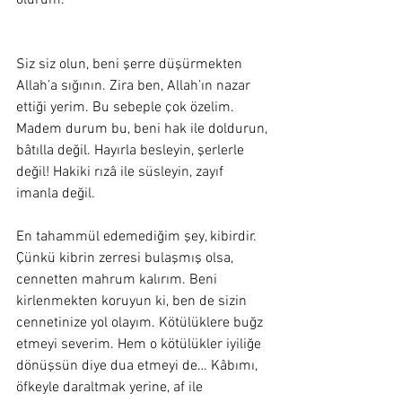
olurum. 
Siz siz olun, beni şerre düşürmekten 
Allah’a sığının. Zira ben, Allah’ın nazar 
ettiği yerim. Bu sebeple çok özelim. 
Madem durum bu, beni hak ile doldurun, 
bâtılla değil. Hayırla besleyin, şerlerle 
değil! Hakiki rızâ ile süsleyin, zayıf 
imanla değil. 
En tahammül edemediğim şey, kibirdir. 
Çünkü kibrin zerresi bulaşmış olsa, 
cennetten mahrum kalırım. Beni 
kirlenmekten koruyun ki, ben de sizin 
cennetinize yol olayım. Kötülüklere buğz 
etmeyi severim. Hem o kötülükler iyiliğe 
dönüşsün diye dua etmeyi de… Kâbımı, 
öfkeyle daraltmak yerine, af ile 