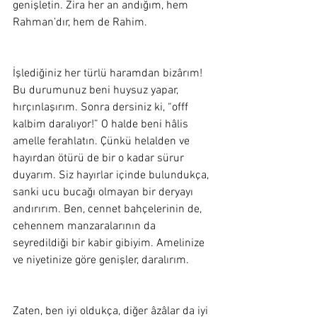
genişletin. Zira her an andığım, hem 
Rahman’dır, hem de Rahim. 
İşlediğiniz her türlü haramdan bizârım! 
Bu durumunuz beni huysuz yapar, 
hırçınlaşırım. Sonra dersiniz ki, “offf 
kalbim daralıyor!” O halde beni hâlis 
amelle ferahlatın. Çünkü helalden ve 
hayırdan ötürü de bir o kadar sürur 
duyarım. Siz hayırlar içinde bulundukça, 
sanki ucu bucağı olmayan bir deryayı 
andırırım. Ben, cennet bahçelerinin de, 
cehennem manzaralarının da 
seyredildiği bir kabir gibiyim. Amelinize 
ve niyetinize göre genişler, daralırım.  
Zaten, ben iyi oldukça, diğer âzâlar da iyi 