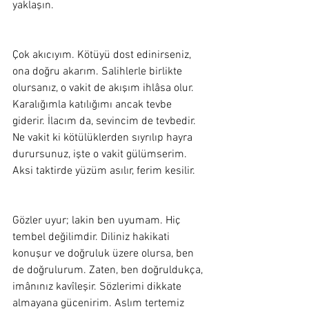
yaklaşın. 
Çok akıcıyım. Kötüyü dost edinirseniz, 
ona doğru akarım. Salihlerle birlikte 
olursanız, o vakit de akışım ihlâsa olur. 
Karalığımla katılığımı ancak tevbe 
giderir. İlacım da, sevincim de tevbedir. 
Ne vakit ki kötülüklerden sıyrılıp hayra 
durursunuz, işte o vakit gülümserim. 
Aksi taktirde yüzüm asılır, ferim kesilir.  
Gözler uyur; lakin ben uyumam. Hiç 
tembel değilimdir. Diliniz hakikati 
konuşur ve doğruluk üzere olursa, ben 
de doğrulurum. Zaten, ben doğruldukça, 
imânınız kavîleşir. Sözlerimi dikkate 
almayana gücenirim. Aslım tertemiz 