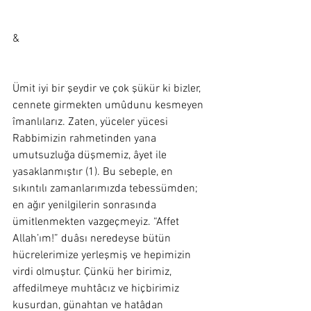
&
Ümit iyi bir şeydir ve çok şükür ki bizler, 
cennete girmekten umûdunu kesmeyen 
îmanlılarız. Zaten, yüceler yücesi 
Rabbimizin rahmetinden yana 
umutsuzluğa düşmemiz, âyet ile 
yasaklanmıştır (1). Bu sebeple, en 
sıkıntılı zamanlarımızda tebessümden; 
en ağır yenilgilerin sonrasında 
ümitlenmekten vazgeçmeyiz. “Affet 
Allah’ım!” duâsı neredeyse bütün 
hücrelerimize yerleşmiş ve hepimizin 
virdi olmuştur. Çünkü her birimiz, 
affedilmeye muhtâcız ve hiçbirimiz 
kusurdan, günahtan ve hatâdan 