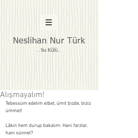
Neslihan Nur Türk
. Su Külü .
Alışmayalım!
Tebessüm edelim elbet, ümit bizde, biziz 
ümmet!
Lâkin hem durup bakalım: Hani farzlar, 
hani sünnet?  