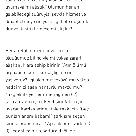
vakti uyanmaya mı yoksa öğlene kadar 
uyumaya mı alıştık? Ölümün her an 
gelebileceği şuûruyla, şevkle hizmet ve 
ibâdet etmeye mi yoksa gaflete düşerek 
dünyalık biriktirmeye mi alıştık? 
Her an Rabbimizin huzûrunda 
olduğumuz bilinciyle mi yoksa zararlı 
alışkanlıklara sahip birinin “Atın ölümü 
arpadan olsun!” serkeşliği ile mi 
yaşıyoruz? İlgi alanımız tevâzû mu yoksa 
haddimizi aşan her türlü mevzû mu? 
“Sağ elinle ye!” emrine rağmen ( 2) 
soluyla yiyen içen, kendisini Allah için 
uyaran kardeşlerine dinletmek için “Geç 
bunları anam babam!” şarkısını seçen 
kimselerden miyiz? Apaçık emir varken ( 
3) , edeplice bir tesettüre değil de 