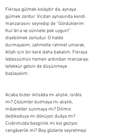
Fıkraya gülmek kolaydır da, aynaya 
gülmek zordur. Vicdan aynasında kendi 
manzarasını seyredip de “Gördüklerim 
Kur’ân’a ve sünnete pek uygun!” 
diyebilmek zorludur. O halde 
durmayalım, zahmette rahmet umarak, 
Allah için bir kere daha bakalım. Fıkraya 
tebessümün hemen ardından manzarayı 
tefekkür gelsin de düşünmeye 
başlayalım:  
Acaba bizler iktisâda mı alıştık, isrâfa 
mı? Çözümler bulmaya mı alıştık, 
mâzeretler sunmaya mı? Dilimiz 
dedikoduya mı dönüyor, duâya mı? 
Civârımızda bezginlik mi kol geziyor, 
cengâverlik mi? Boş gözlerle seyretmeyi 