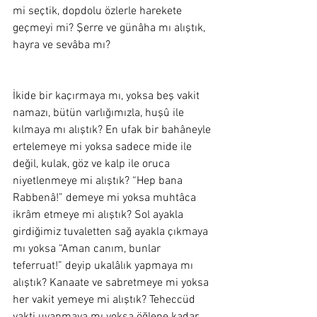
mi seçtik, dopdolu özlerle harekete 
geçmeyi mi? Şerre ve günâha mı alıştık, 
hayra ve sevâba mı? 
İkide bir kaçırmaya mı, yoksa beş vakit 
namazı, bütün varlığımızla, huşû ile 
kılmaya mı alıştık? En ufak bir bahâneyle 
ertelemeye mi yoksa sadece mide ile 
değil, kulak, göz ve kalp ile oruca 
niyetlenmeye mi alıştık? “Hep bana 
Rabbenâ!” demeye mi yoksa muhtâca 
ikrâm etmeye mi alıştık? Sol ayakla 
girdiğimiz tuvaletten sağ ayakla çıkmaya 
mı yoksa “Aman canım, bunlar 
teferruat!” deyip ukalâlık yapmaya mı 
alıştık? Kanaate ve sabretmeye mi yoksa 
her vakit yemeye mi alıştık? Teheccüd 