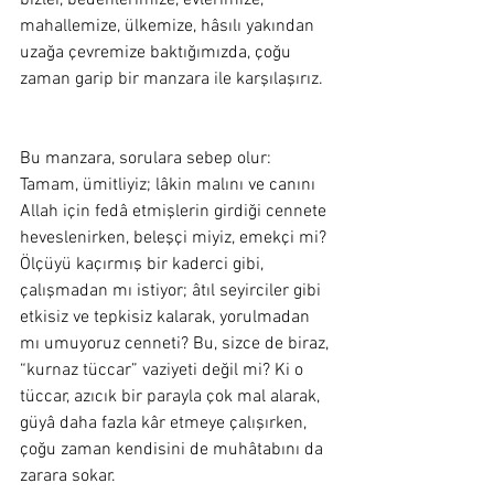
bizler, bedenlerimize, evlerimize, 
mahallemize, ülkemize, hâsılı yakından 
uzağa çevremize baktığımızda, çoğu 
zaman garip bir manzara ile karşılaşırız. 
Bu manzara, sorulara sebep olur: 
Tamam, ümitliyiz; lâkin malını ve canını 
Allah için fedâ etmişlerin girdiği cennete 
heveslenirken, beleşçi miyiz, emekçi mi? 
Ölçüyü kaçırmış bir kaderci gibi, 
çalışmadan mı istiyor; âtıl seyirciler gibi 
etkisiz ve tepkisiz kalarak, yorulmadan 
mı umuyoruz cenneti? Bu, sizce de biraz, 
“kurnaz tüccar” vaziyeti değil mi? Ki o 
tüccar, azıcık bir parayla çok mal alarak, 
güyâ daha fazla kâr etmeye çalışırken, 
çoğu zaman kendisini de muhâtabını da 
zarara sokar. 