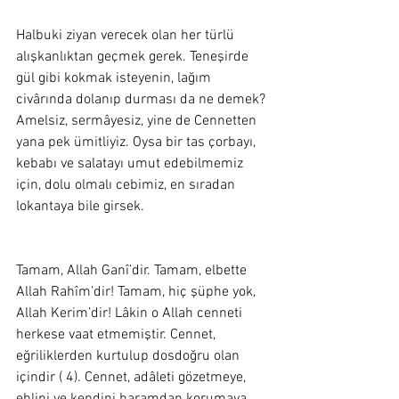
Halbuki ziyan verecek olan her türlü 
alışkanlıktan geçmek gerek. Teneşirde 
gül gibi kokmak isteyenin, lağım 
civârında dolanıp durması da ne demek? 
Amelsiz, sermâyesiz, yine de Cennetten 
yana pek ümitliyiz. Oysa bir tas çorbayı, 
kebabı ve salatayı umut edebilmemiz 
için, dolu olmalı cebimiz, en sıradan 
lokantaya bile girsek.  
Tamam, Allah Ganî’dir. Tamam, elbette 
Allah Rahîm’dir! Tamam, hiç şüphe yok, 
Allah Kerim’dir! Lâkin o Allah cenneti 
herkese vaat etmemiştir. Cennet, 
eğriliklerden kurtulup dosdoğru olan 
içindir ( 4). Cennet, adâleti gözetmeye, 