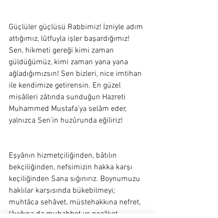
Güçlüler güçlüsü Rabbimiz! İzniyle adım 
attığımız, lûtfuyla işler başardığımız! 
Sen, hikmeti gereği kimi zaman 
güldüğümüz, kimi zaman yana yana 
ağladığımızsın! Sen bizleri, nice imtihan 
ile kendimize getirensin. En güzel 
misâlleri zâtında sunduğun Hazreti 
Muhammed Mustafa’ya selâm eder, 
yalnızca Sen’in huzûrunda eğiliriz! 
Eşyânın hizmetçiliğinden, bâtılın 
bekçiliğinden, nefsimizin hakka karşı 
keçiliğinden Sana sığınırız. Boynumuzu 
haklılar karşısında bükebilmeyi; 
muhtâca sehâvet, müstehakkına nefret, 
lâyığına da muhabbet ve nezâket 