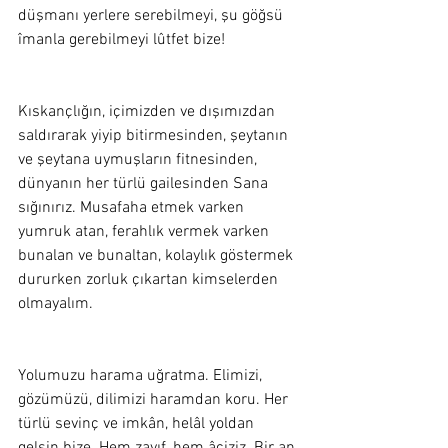
düşmanı yerlere serebilmeyi, şu göğsü 
îmanla gerebilmeyi lûtfet bize! 
Kıskançlığın, içimizden ve dışımızdan 
saldırarak yiyip bitirmesinden, şeytanın 
ve şeytana uymuşların fitnesinden, 
dünyanın her türlü gailesinden Sana 
sığınırız. Musafaha etmek varken 
yumruk atan, ferahlık vermek varken 
bunalan ve bunaltan, kolaylık göstermek 
dururken zorluk çıkartan kimselerden 
olmayalım.  
Yolumuzu harama uğratma. Elimizi, 
gözümüzü, dilimizi haramdan koru. Her 
türlü sevinç ve imkân, helâl yoldan 