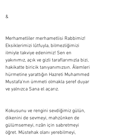
&
Merhametliler merhametlisi Rabbimiz! 
Eksiklerimizi lûtfuyla, bilmezliğimizi 
ilmiyle takviye edenimiz! Sen en 
yakınımız, açık ve gizli taraflarımızla bizi, 
hakikatte biricik tanıyanımızsın. Âlemleri 
hürmetine yarattığın Hazreti Muhammed 
Mustafa’nın ümmeti olmakla şeref duyar 
ve yalnızca Sana el açarız.  
Kokusunu ve rengini sevdiğimiz gülün, 
dikenini de sevmeyi, mahzûnken de 
gülümsemeyi, rızân için sabretmeyi 
öğret. Müstehak olanı yerebilmeyi, 