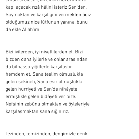
emâresi olacak, iki cihan huzûrumuza 
kapı açacak rızâ hâlini isteriz Sen’den. 
Saymaktan ve karşılığını vermekten âciz 
olduğumuz nice lûtfunun yanına, bunu 
da ekle Allah’ım! 
Bizi iyilerden, iyi niyetlilerden et. Bizi 
bizden daha iyilerle ve onlar arasından 
da bilhassa yiğitlerle karşılaştır, 
hemdem et. Sana teslim olmuşlukla 
gelen sekîneti, Sana esir olmuşlukla 
gelen hürriyeti ve Sen’de nihâyete 
ermişlikle gelen bidâyeti ver bize. 
Nefsinin zebûnu olmaktan ve öyleleriyle 
karşılaşmaktan sana sığınırız. 
Tezinden, temizinden, dengimizle denk 