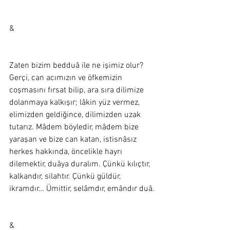
&
Zaten bizim bedduâ ile ne işimiz olur? 
Gerçi, can acımızın ve öfkemizin 
coşmasını fırsat bilip, ara sıra dilimize 
dolanmaya kalkışır; lâkin yüz vermez, 
elimizden geldiğince, dilimizden uzak 
tutarız. Mâdem böyledir, mâdem bize 
yaraşan ve bize can katan, istisnâsız 
herkes hakkında, öncelikle hayrı 
dilemektir, duâya duralım. Çünkü kılıçtır, 
kalkandır, silahtır. Çünkü güldür, 
ikramdır… Ümittir, selâmdır, emândır duâ.
&