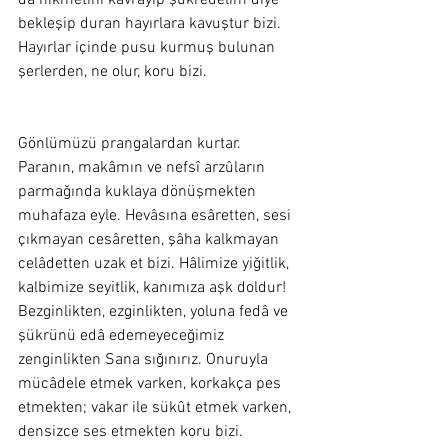
da hikmetini kavrayıp şükredelim diye 
bekleşip duran hayırlara kavuştur bizi. 
Hayırlar içinde pusu kurmuş bulunan 
şerlerden, ne olur, koru bizi.  
Gönlümüzü prangalardan kurtar. 
Paranın, makâmın ve nefsî arzûların 
parmağında kuklaya dönüşmekten 
muhafaza eyle. Hevâsına esâretten, sesi 
çıkmayan cesâretten, şâha kalkmayan 
celâdetten uzak et bizi. Hâlimize yiğitlik, 
kalbimize seyitlik, kanımıza aşk doldur! 
Bezginlikten, ezginlikten, yoluna fedâ ve 
şükrünü edâ edemeyeceğimiz 
zenginlikten Sana sığınırız. Onuruyla 
mücâdele etmek varken, korkakça pes 
etmekten; vakar ile sükût etmek varken, 
densizce ses etmekten koru bizi.  