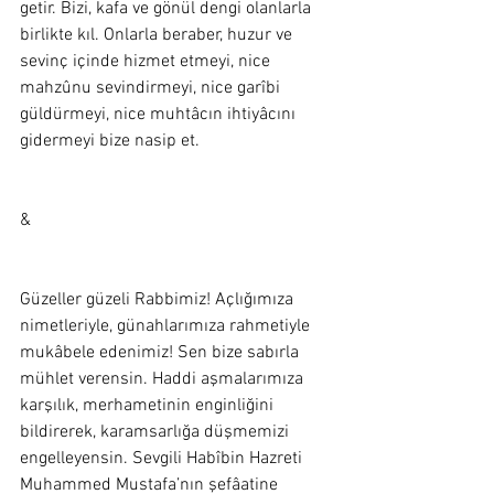
getir. Bizi, kafa ve gönül dengi olanlarla 
birlikte kıl. Onlarla beraber, huzur ve 
sevinç içinde hizmet etmeyi, nice 
mahzûnu sevindirmeyi, nice garîbi 
güldürmeyi, nice muhtâcın ihtiyâcını 
gidermeyi bize nasip et.  
&
Güzeller güzeli Rabbimiz! Açlığımıza 
nimetleriyle, günahlarımıza rahmetiyle 
mukâbele edenimiz! Sen bize sabırla 
mühlet verensin. Haddi aşmalarımıza 
karşılık, merhametinin enginliğini 
bildirerek, karamsarlığa düşmemizi 
engelleyensin. Sevgili Habîbin Hazreti 
Muhammed Mustafa’nın şefâatine 