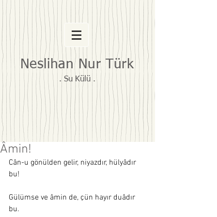
Neslihan Nur Türk
. Su Külü .
Âmin!
Cân-u gönülden gelir, niyazdır, hülyâdır 
bu!
Gülümse ve âmin de, çün hayır duâdır 
bu. 