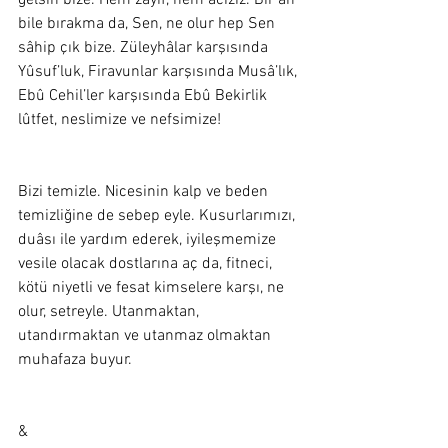
gelsin bize. Hem zayıf, hem âciziz. Bir an 
bile bırakma da, Sen, ne olur hep Sen 
sâhip çık bize. Züleyhâlar karşısında 
Yûsuf’luk, Firavunlar karşısında Musâ’lık, 
Ebû Cehil’ler karşısında Ebû Bekirlik 
lûtfet, neslimize ve nefsimize! 
Bizi temizle. Nicesinin kalp ve beden 
temizliğine de sebep eyle. Kusurlarımızı, 
duâsı ile yardım ederek, iyileşmemize 
vesile olacak dostlarına aç da, fitneci, 
kötü niyetli ve fesat kimselere karşı, ne 
olur, setreyle. Utanmaktan, 
utandırmaktan ve utanmaz olmaktan 
muhafaza buyur.  
&