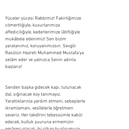
Yüceler yücesi Rabbimiz! Fakirliğimize 
cömertliğiyle, kusurlarımıza 
affediciliğiyle, kederlerimize lâtifliğiyle 
mukâbele edenimiz! Sen bizim 
yaratanımız, koruyanımızsın. Sevgili 
Rasûlün Hazreti Muhammed Mustafa’ya 
selâm eder ve yalnızca Senin adınla 
başlarız!  
Senden başka gidecek kapı, tutunacak 
dal, sığınacak koy tanımayız. 
Yarattıklarınla yardım etmeni, sebeplerle 
ikramlamanı, vesîlelerle öğretmeni 
severiz. Her takdîrini tebessümle kabûl 
edecek, kulluk şuuruna ermemizin 