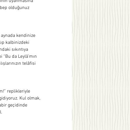
ssinin uyanmasına 
ebep olduğunuz 
l, aynada kendinize 
lıp kalbinizdeki 
ndaki sıkıntıya 
bi “Bu da Leylâ’mın 
şlarınızın telâfisi 
” replikleriyle 
gidiyoruz. Kul olmak, 
abir geçidinde 
.  