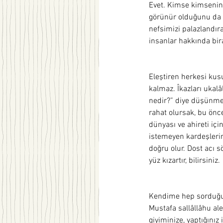
Evet. Kimse kimsenin n
görünür olduğunu da bi
nefsimizi palazlandır
insanlar hakkında bi
Eleştiren herkesi kusu
kalmaz. Îkazları ukalâ
nedir?” diye düşünmemi
rahat olursak, bu önc
dünyası ve ahireti içi
istemeyen kardeşleri
doğru olur. Dost acı sö
yüz kızartır, bilirsiniz. 
Kendime hep sorduğum
Mustafa sallâllâhu ale
giyiminize, yaptığınız