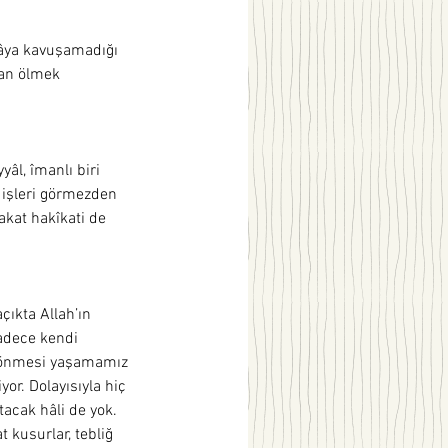
râya kavuşamadığı 
dan ölmek 
yâl, îmanlı biri 
i işleri görmezden 
akat hakîkati de 
çıkta Allah’ın 
adece kendi 
 dönmesi yaşamamız 
r. Dolayısıyla hiç 
acak hâli de yok. 
 kusurlar, tebliğ 