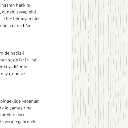
 insanın hakkını 
 günah, sevap gibi 
ki hiç bilmeyen biri 
 beis olmadığını 
m de hadis-i 
man sözle ikrârı, hâl 
ir ki yediğimiz 
şamaya, namaz 
bir şekilde yapanlar, 
tta iç çamaşırına 
bir oldukları 
rda yerine getirmek 