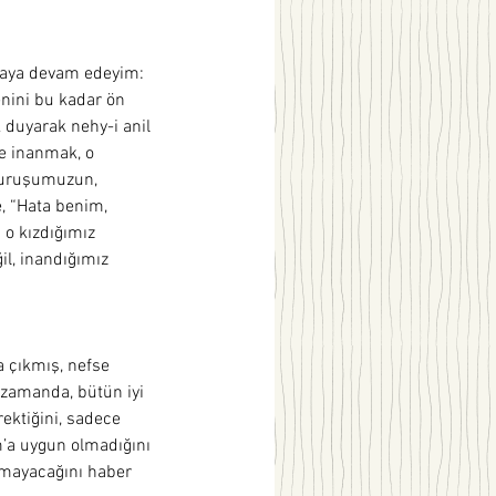
aya devam edeyim: 
enini bu kadar ön 
 duyarak nehy-i anil 
e inanmak, o 
 duruşumuzun, 
, “Hata benim, 
o kızdığımız 
il, inandığımız 
a çıkmış, nefse 
 zamanda, bütün iyi 
rektiğini, sadece 
m’a uygun olmadığını 
olmayacağını haber 