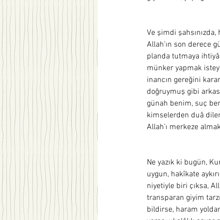
Ve şimdi şahsınızda
Allah’ın son derece gü
planda tutmaya ihtiyâ
münker yapmak isteye
inancın gereğini kara
doğruymuş gibi arkası
günah benim, suç beni
kimselerden duâ dilen
Allah’ı merkeze almak
Ne yazık ki bugün, Ku
uygun, hakîkate aykır
niyetiyle biri çıksa, A
transparan giyim tarz
bildirse, haram yolda