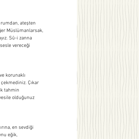
durumdan, ateşten 
 Eğer Müslümanlarsak, 
ız. Sû-i zanna 
 sesle vereceği 
ve korunaklı 
ı çekmediniz. Çıkar 
ok tahmin 
 vesile olduğunuz 
rına, en sevdiği 
nu eğik, 