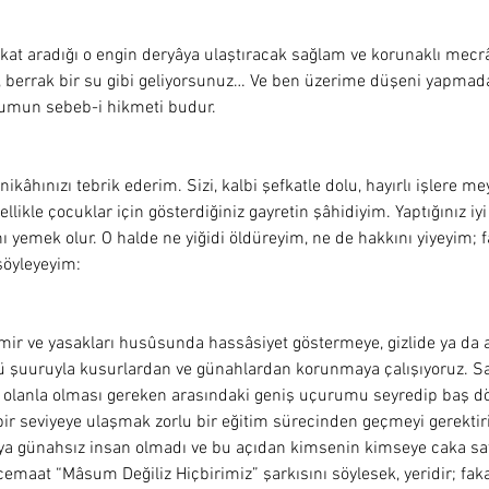
kat aradığı o engin deryâya ulaştıracak sağlam ve korunaklı mec
n, berrak bir su gibi geliyorsunuz… Ve ben üzerime düşeni yapma
mun sebeb-i hikmeti budur.  
ikâhınızı tebrik ederim. Sizi, kalbi şefkatle dolu, hayırlı işlere mey
ellikle çocuklar için gösterdiğiniz gayretin şâhidiyim. Yaptığınız iy
ı yemek olur. O halde ne yiğidi öldüreyim, ne de hakkını yiyeyim; f
söyleyeyim:
emir ve yasakları husûsunda hassâsiyet göstermeye, gizlide ya da a
ğü şuuruyla kusurlardan ve günahlardan korunmaya çalışıyoruz. S
, olanla olması gereken arasındaki geniş uçurumu seyredip baş
r seviyeye ulaşmak zorlu bir eğitim sürecinden geçmeyi gerektiriyo
eya günahsız insan olmadı ve bu açıdan kimsenin kimseye caka sat
maat “Mâsum Değiliz Hiçbirimiz” şarkısını söylesek, yeridir; fakat