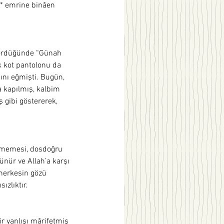
”* emrine binâen 
 gördüğünde “Günah 
ık kot pantolonu da 
ını eğmişti. Bugün, 
 kapılmış, kalbim 
 gibi göstererek, 
ükmemesi, dosdoğru 
ünür ve Allah’a karşı 
 herkesin gözü 
zlıktır.  
ir yanlışı mârifetmiş 