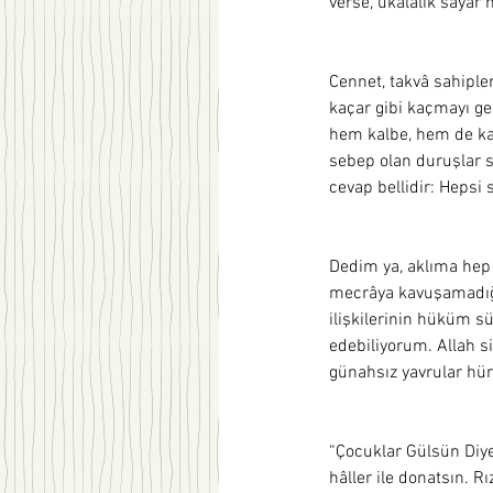
verse, ukalâlık sayar 
Cennet, takvâ sahipler
kaçar gibi kaçmayı ge
hem kalbe, hem de ka
sebep olan duruşlar se
cevap bellidir: Hepsi 
Dedim ya, aklıma hep 
mecrâya kavuşamadığı 
ilişkilerinin hüküm s
edebiliyorum. Allah siz
günahsız yavrular hü
“Çocuklar Gülsün Diye”
hâller ile donatsın. 