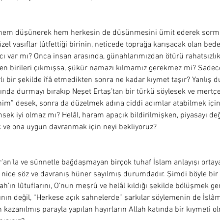
, hem düşünerek hem herkesin de düşünmesini ümit ederek sorm
zel vasıflar lûtfettiği birinin, neticede toprağa karışacak olan bed
cı var mı? Onca insan arasında, günahlarımızdan ötürü rahatsızlık
n birileri çıkmışsa, şükür namazı kılmamız gerekmez mi? Sadec
rlı bir şekilde îfâ etmedikten sonra ne kadar kıymet taşır? Yanlış
nda durmayı bırakıp Neşet Ertaş’tan bir türkü söylesek ve mertçe
m” desek, sonra da düzelmek adına ciddi adımlar atabilmek için 
sek iyi olmaz mı? Helâl, haram apaçık bildirilmişken, piyasayı değ
 ve ona uygun davranmak için neyi bekliyoruz?  
r’an’la ve sünnetle bağdaşmayan birçok tuhaf İslam anlayışı ortay
ı nice söz ve davranış hüner sayılmış durumdadır. Şimdi böyle bir
llah’ın lûtuflarını, O’nun meşrû ve helâl kıldığı şekilde bölüşmek ge
ının değil, “Herkese açık sahnelerde” şarkılar söylemenin de İslâ
n kazanılmış parayla yapılan hayırların Allah katında bir kıymeti 