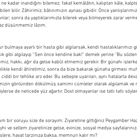
e kadar inandığını bilemez; fakat kemâlâtın, kalıptan kâle, kalpte
len bilir. Zâhirimiz, bâtınımızın aynası gibidir. Önce yanlışlarımız
anlar; sonra da yaptıklarımızla bilerek veya bilmeyerek zarar ver
raz düşünmemiz lâzım. 
r bulmaya ayarlı bir hasta gibi algılarsak, kendi hastalıklarımızı 
lık gibi algılayıp “Sen önce kendine bak!” demek yerine “Bu sözlerd
z, hakkı, ağır da gelse kabûl etmemiz gerekir. Bir günahı işlerken
elikle kendi âhiretimiz, sonra da bize bakarak günaha girmesi mu
n ciddi bir tehlike arz eder. Bu sebeple uyarıları, aynı hatalarla d
mizin gönlünden dökülmüş samimi cümleler olarak algılamak ve 
ylerse de neticede yüz ağartır. Dost olmayanlar ise tatlı tatlı söyle
 
 bir soruyu size de sorayım: Ziyaretine gittiğiniz Peygamber 
yhi ve sellem ziyaretinize gelse, evinize, sosyal medya sayfalarınıza,
 işlere, hayat tarzınıza baksa, memnun kalır mı?  