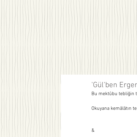
'Gül'ben Erge
Bu mektûbu tebliğin t
Okuyana kemâlâtın telk
&