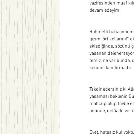
vazifesinden muaf kıl
devam edeyim:  
Rahmetli babaannem, y
gızım, ört kollarını!”
eklediğinde, sözünü g
yaşanan dejenerasyon 
temiz, ne var bunda, 
kendini kandırmada. 
Takdir edersiniz ki A
yaşaması beklenir. Bu
mahcup olup tövbe ede
önünde, defâatle ve fü
Evet, hatasız kul yokt