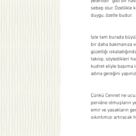
yeterlidir” gibi bir h
sebep olur. Özellikl
duygu, özetle budur.  
İşte tam burada büyükle
bir daha bakmanıza ves
güzelliği ıskaladığınd
takılıp, söyledikleri 
kudret eliyle başıma i
adına gereğini yapınız.
Çünkü Cennet ne ucuz 
pervâne olmuşların ye
emir ve yasakların ge
sıkıntımızı artıracak 