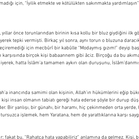
madığı için, “İyilik etmekte ve kötülükten sakınmakta yardımlaşın
ıllar önce torunlarından birinin kısa kollu bir bluz giydiğini ilk
 diyerek tepki vermişti. Birkaç yıl sonra, aynı torun o bluzuna darac
eçiremediği için mecbûrî bir kabûlle “Modaymış gızım!” deyip baş
karşısında birçok kişi babaannem gibi âciz. Birçoğu da bu akıma
diyerek, hatta İslâm’a tamamen aykırı olan duruşunu, İslâm’danmış
llah’a inancında samimi olan kişinin, Allah’ın hükümlerini eğip b
 kişi insan olmanın tabiatı gereği hata ederse şöyle bir durup düş
r. Bir yanlışı, bir günahı, bir haramı, hiç çekinmeden orta yerde,
tursuzca işlemek, hem Yaratana, hem de yarattıklarına karşı saygısı
ur; fakat bu, “Rahatça hata yapabiliriz” anlamına da gelmez. Kişi, b