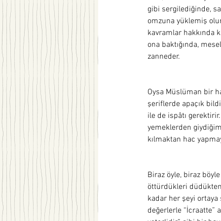
gibi sergilediğinde, 
omzuna yüklemiş olur
kavramlar hakkında ka
ona baktığında, mesel
zanneder. 
Oysa Müslüman bir ha
şeriflerde apaçık bildi
ile de ispâtı gerektir
yemeklerden giydiğimi
kılmaktan hac yapmay
Biraz öyle, biraz böyl
öttürdükleri düdükten 
kadar her şeyi ortaya s
değerlerle “İcraatte” 