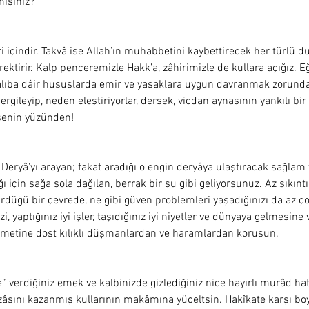
mısınız? 
i içindir. Takvâ ise Allah’ın muhabbetini kaybettirecek her türlü 
rektirir. Kalp penceremizle Hakk’a, zâhirimizle de kullara açığız.
lıba dâir hususlarda emir ve yasaklara uygun davranmak zorunday
rgileyip, neden eleştiriyorlar, dersek, vicdan aynasının yankılı bir
senin yüzünden!  
Deryâ'yı arayan; fakat aradığı o engin deryâya ulaştıracak sağlam 
için sağa sola dağılan, berrak bir su gibi geliyorsunuz. Az sıkınt
ürdüğü bir çevrede, ne gibi güven problemleri yaşadığınızı da az ç
i, yaptığınız iyi işler, taşıdığınız iyi niyetler ve dünyaya gelmesine
rmetine dost kılıklı düşmanlardan ve haramlardan korusun. 
 verdiğiniz emek ve kalbinizde gizlediğiniz nice hayırlı murâd hatı
Rızâsını kazanmış kullarının makâmına yüceltsin. Hakîkate karşı boy