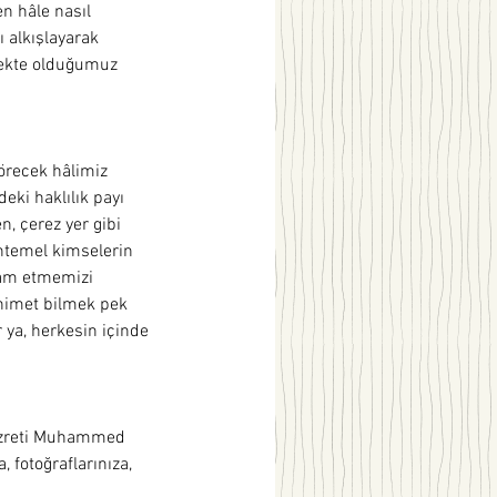
n hâle nasıl 
ı alkışlayarak 
mekte olduğumuz 
görecek hâlimiz 
eki haklılık payı 
, çerez yer gibi 
htemel kimselerin 
evam etmemizi 
nimet bilmek pek 
r ya, herkesin içinde 
Hazreti Muhammed 
 fotoğraflarınıza, 