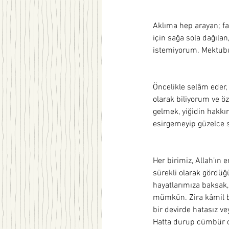
Aklıma hep arayan; fa
için sağa sola dağıla
istemiyorum. Mektubu
Öncelikle selâm eder, n
olarak biliyorum ve öz
gelmek, yiğidin hakkın
esirgemeyip güzelce 
Her birimiz, Allah’ın 
sürekli olarak gördü
hayatlarımıza baksak
mümkün. Zira kâmil bi
bir devirde hatasız v
Hatta durup cümbür ce