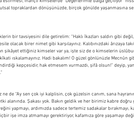
ava estirmesi, inançlı kimselerde “Değerlerimle dalga geçiliyor” hi
e kutsal topraklardan dönüşünüzde, birçok gönülde yaşanmasına s
rin bir tavsiyesini dile getirelim: “Haklı îkazları saldırı gibi deği
ile olacak birer nimet gibi karşılayınız. Kalıbınızdaki ârızaya takı
an şikâyet ettiğiniz kimseler var ya, işte siz de o kimselerin üslûbu
hakîkati ıskalamayınız. Hadi bakalım! O güzel gönlünüzle Mecnûn gi
ndirdiği kepçesidir, hak etmesem vurmazdı, şifâ olsun!” deyip, yanlı
”  
ne de “Ay sen çok iyi kalplisin, çok güzelsin canım, sana hayranım!
tki alanında. Şakası yok. Bakın geldik ve her birimiz kabre doğru 
reğini yapmayı, ardımızda sadece tertemiz sadakalar bırakmayı, k
hiçbir işe imza atmamayı gerektiriyor, kafamıza göre yaşamayı değil