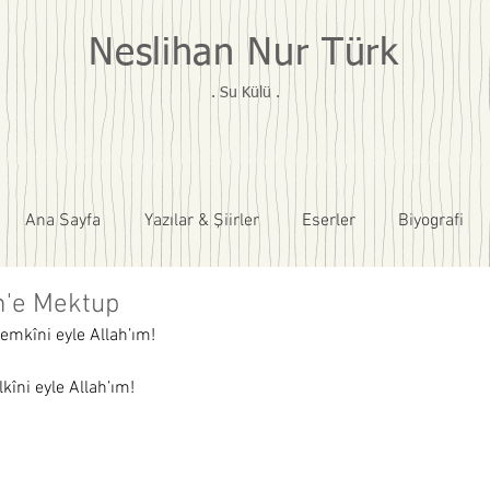
Neslihan Nur Türk
. Su Külü .
Ana Sayfa
Yazılar & Şiirler
Eserler
Biyografi
n'e Mektup
emkîni eyle Allah’ım!
îni eyle Allah’ım! 