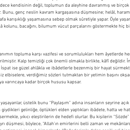
sadece kendisinin değil, toplumun da aleyhine davranmış ve birçok
. Bunu, genç neslin kavram kargaşasına düşmesine; helâl, haram,
fa karışıklığı yaşamasına sebep olmak sûretiyle yapar. Öyle yaşar 
â kolunu, bacağını, bilumum vücut parçalarını göstermekte hiç bir
nımın topluma karşı vazifesi ve sorumlulukları hem âyetlerde he
rilmiştir. Kalp temizliği çok önemli olmakla birlikte, kâfî değildir. Î
ir. İspat ise güzel ahlâkla ve ibâdetlerle bezenmiş bir hayat sürmekt
z elbiselere, verdiğimiz sözleri tutmaktan bir yetimin başını ok
a varıncaya kadar birçok hususu kapsar.  
e yaşayanlar, üstelik bunu “Paylaşım” adına insanların seyrine açık 
giydikleri gelinliğe, öptükleri elden yaptıkları ibâdete, hatta ve ha
ermekle, yıkıcı eleştirilerin de hedefi olurlar. Bu kişilerin “Sözde” 
ayrı düşmesi, böylece, “Allah’ın emirlerini belli zaman ve mekânla