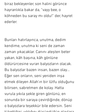
biraz bekleyenler, son halini görünce 
hayranlıkla bakar da, “vayy bee, o 
köhneden bu saray mı oldu!” der, hayret 
ederler.  
Bunları hatırlayınca, unutma, dedim 
kendime, unutma ki seni de zaman 
zaman yıkacaklar. Canını ateşten beter 
yakan, kâh başına, kâh gönlüne 
öldürürcesine vuran balyozların olacak. 
Bu balyozlar bazen insan, bazen olay… 
Eğer sen onların, seni yeniden inşa 
etmek dileyen Allah’ın bir lûtfu olduğunu 
bilirsen, sabretmen de kolay. Hatta 
vurula yıkıla şekle giren gönlünü, en 
sonunda bir saraya çevirdiğinde, dönüp 
o balyozlara teşekkür bile edersin. Seni 