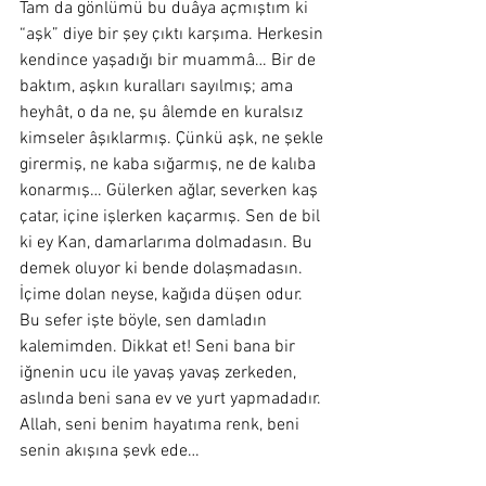
Tam da gönlümü bu duâya açmıştım ki 
“aşk” diye bir şey çıktı karşıma. Herkesin 
kendince yaşadığı bir muammâ… Bir de 
baktım, aşkın kuralları sayılmış; ama 
heyhât, o da ne, şu âlemde en kuralsız 
kimseler âşıklarmış. Çünkü aşk, ne şekle 
girermiş, ne kaba sığarmış, ne de kalıba 
konarmış… Gülerken ağlar, severken kaş 
çatar, içine işlerken kaçarmış. Sen de bil 
ki ey Kan, damarlarıma dolmadasın. Bu 
demek oluyor ki bende dolaşmadasın. 
İçime dolan neyse, kağıda düşen odur. 
Bu sefer işte böyle, sen damladın 
kalemimden. Dikkat et! Seni bana bir 
iğnenin ucu ile yavaş yavaş zerkeden, 
aslında beni sana ev ve yurt yapmadadır. 
Allah, seni benim hayatıma renk, beni 
senin akışına şevk ede…