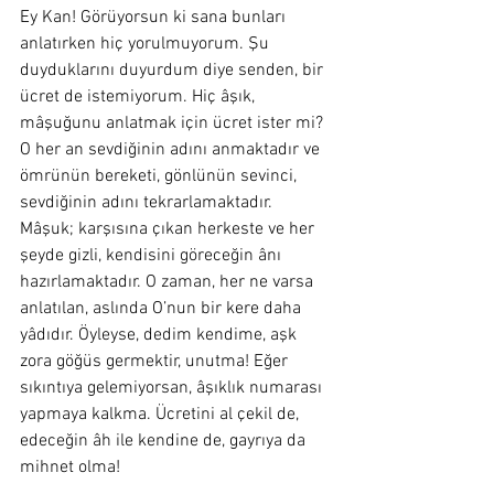
Ey Kan! Görüyorsun ki sana bunları 
anlatırken hiç yorulmuyorum. Şu 
duyduklarını duyurdum diye senden, bir 
ücret de istemiyorum. Hiç âşık, 
mâşuğunu anlatmak için ücret ister mi? 
O her an sevdiğinin adını anmaktadır ve 
ömrünün bereketi, gönlünün sevinci, 
sevdiğinin adını tekrarlamaktadır. 
Mâşuk; karşısına çıkan herkeste ve her 
şeyde gizli, kendisini göreceğin ânı 
hazırlamaktadır. O zaman, her ne varsa 
anlatılan, aslında O’nun bir kere daha 
yâdıdır. Öyleyse, dedim kendime, aşk 
zora göğüs germektir, unutma! Eğer 
sıkıntıya gelemiyorsan, âşıklık numarası 
yapmaya kalkma. Ücretini al çekil de, 
edeceğin âh ile kendine de, gayrıya da 
mihnet olma!