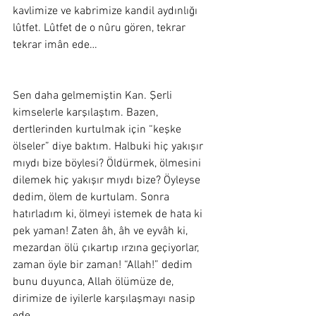
kavlimize ve kabrimize kandil aydınlığı 
lûtfet. Lûtfet de o nûru gören, tekrar 
tekrar imân ede… 
Sen daha gelmemiştin Kan. Şerli 
kimselerle karşılaştım. Bazen, 
dertlerinden kurtulmak için “keşke 
ölseler” diye baktım. Halbuki hiç yakışır 
mıydı bize böylesi? Öldürmek, ölmesini 
dilemek hiç yakışır mıydı bize? Öyleyse 
dedim, ölem de kurtulam. Sonra 
hatırladım ki, ölmeyi istemek de hata ki 
pek yaman! Zaten âh, âh ve eyvâh ki, 
mezardan ölü çıkartıp ırzına geçiyorlar, 
zaman öyle bir zaman! “Allah!” dedim 
bunu duyunca, Allah ölümüze de, 
dirimize de iyilerle karşılaşmayı nasip 