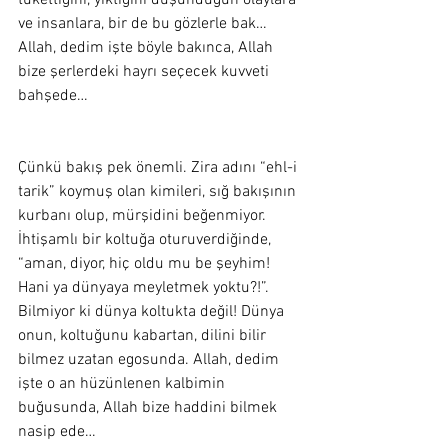
tükettiğini, yıktığını düşündüğün olaylara 
ve insanlara, bir de bu gözlerle bak… 
Allah, dedim işte böyle bakınca, Allah 
bize şerlerdeki hayrı seçecek kuvveti 
bahşede…
Çünkü bakış pek önemli. Zira adını “ehl-i 
tarik” koymuş olan kimileri, sığ bakışının 
kurbanı olup, mürşidini beğenmiyor. 
İhtişamlı bir koltuğa oturuverdiğinde, 
“aman, diyor, hiç oldu mu be şeyhim! 
Hani ya dünyaya meyletmek yoktu?!”. 
Bilmiyor ki dünya koltukta değil! Dünya 
onun, koltuğunu kabartan, dilini bilir 
bilmez uzatan egosunda. Allah, dedim 
işte o an hüzünlenen kalbimin 
buğusunda, Allah bize haddini bilmek 
nasip ede…  