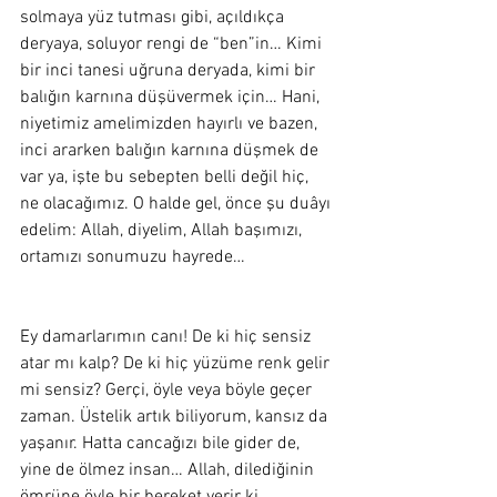
solmaya yüz tutması gibi, açıldıkça 
deryaya, soluyor rengi de “ben”in… Kimi 
bir inci tanesi uğruna deryada, kimi bir 
balığın karnına düşüvermek için… Hani, 
niyetimiz amelimizden hayırlı ve bazen, 
inci ararken balığın karnına düşmek de 
var ya, işte bu sebepten belli değil hiç, 
ne olacağımız. O halde gel, önce şu duâyı 
edelim: Allah, diyelim, Allah başımızı, 
ortamızı sonumuzu hayrede… 
Ey damarlarımın canı! De ki hiç sensiz 
atar mı kalp? De ki hiç yüzüme renk gelir 
mi sensiz? Gerçi, öyle veya böyle geçer 
zaman. Üstelik artık biliyorum, kansız da 
yaşanır. Hatta cancağızı bile gider de, 
yine de ölmez insan… Allah, dilediğinin 