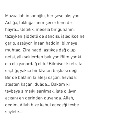
Mazaallah insanoğlu, her şeye alışıyor. 
Açlığa, tokluğa, hem şerre hem de 
hayra… Üstelik, mesela bir günahın, 
tazeyken şiddetli de sancısı, işledikçe ne 
garip, azalıyor. İnsan haddini bilmeye 
muhtaç. Zira haddi aştıkça dağ olup 
nefsi, yükseklerden bakıyor. Bilmiyor ki 
ola ola yanardağ oldu! Bilmiyor ki etrafa 
saçtığı, yakıcı bir lâvdan başkası değil… 
Bir de baktım ki ateşi saçan, hevâda; 
ateşten kaçan, duâda… Baktım ki 
tevbeye sımsıkı sarılmak, işte o lâvın 
acısını en derinden duyanda. Allah, 
dedim, Allah bize kabul edeceği tevbe 
söylete…