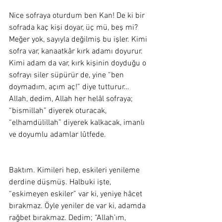
Nice sofraya oturdum ben Kan! De ki bir 
sofrada kaç kişi doyar, üç mü, beş mi? 
Meğer yok, sayıyla değilmiş bu işler. Kimi 
sofra var, kanaatkâr kırk adamı doyurur. 
Kimi adam da var, kırk kişinin doyduğu o 
sofrayı siler süpürür de, yine “ben 
doymadım, açım aç!” diye tutturur… 
Allah, dedim, Allah her helâl sofraya; 
“bismillah” diyerek oturacak, 
“elhamdülillah” diyerek kalkacak, imanlı 
ve doyumlu adamlar lûtfede. 
Baktım. Kimileri hep, eskileri yenileme 
derdine düşmüş. Halbuki işte, 
“eskimeyen eskiler” var ki, yeniye hâcet 
bırakmaz. Öyle yeniler de var ki, adamda 
rağbet bırakmaz. Dedim; “Allah’ım, 