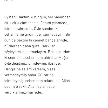
ede… 
Ey Kan! Baktım ki bir gün, her yanımdan 
oluk oluk akmadasın. Canım yanmada, 
içim daralmada… Öyle sandım ki 
cehenneme girdim de, yanmadayım. Bir 
gün de baktım ki cennet bahçelerinde, 
hûrilerden daha güzel, şarkılar 
söyleyerek salınmadayım. Ben sanırdım 
ki cennet ile cehennem ahirette. Meğer 
öyle değilmiş, içimdeymiş ikisi de… 
Hangisine selâm versem, o ses 
vermedeymiş bana. Gülzâr da 
içimdeymiş, cehennem odunu da. Allah, 
dedim o vakit, Allah selam alıp 
verdiklerimizi hayrede…