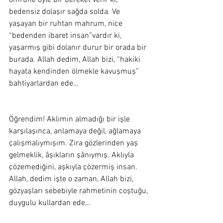
ömrüne öyle bir bereket verir ki, 
bedensiz dolaşır sağda solda. Ve 
yaşayan bir ruhtan mahrum, nice 
“bedenden ibaret insan”vardır ki, 
yaşarmış gibi dolanır durur bir orada bir 
burada. Allah dedim, Allah bizi, “hakiki 
hayata kendinden ölmekle kavuşmuş” 
bahtiyarlardan ede…
Öğrendim! Aklımın almadığı bir işle 
karşılaşınca, anlamaya değil, ağlamaya 
çalışmalıymışım. Zira gözlerinden yaş 
gelmeklik, âşıkların şânıymış. Aklıyla 
çözemediğini, aşkıyla çözermiş insan. 
Allah, dedim işte o zaman, Allah bizi, 
gözyaşları sebebiyle rahmetinin coştuğu, 
duygulu kullardan ede…