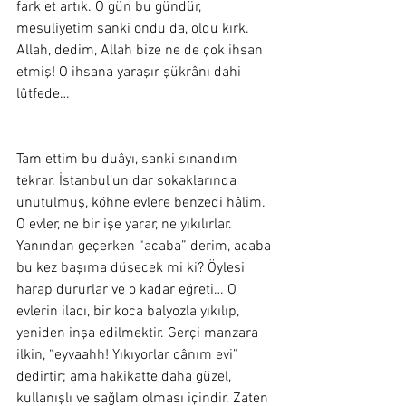
fark et artık. O gün bu gündür, 
mesuliyetim sanki ondu da, oldu kırk. 
Allah, dedim, Allah bize ne de çok ihsan 
etmiş! O ihsana yaraşır şükrânı dahi 
lûtfede…
Tam ettim bu duâyı, sanki sınandım 
tekrar. İstanbul’un dar sokaklarında 
unutulmuş, köhne evlere benzedi hâlim. 
O evler, ne bir işe yarar, ne yıkılırlar. 
Yanından geçerken “acaba” derim, acaba 
bu kez başıma düşecek mi ki? Öylesi 
harap dururlar ve o kadar eğreti… O 
evlerin ilacı, bir koca balyozla yıkılıp, 
yeniden inşa edilmektir. Gerçi manzara 
ilkin, “eyvaahh! Yıkıyorlar cânım evi” 
dedirtir; ama hakikatte daha güzel, 
kullanışlı ve sağlam olması içindir. Zaten 