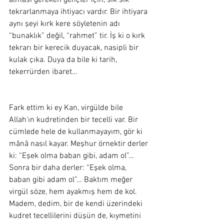
alması gereken gençler için, sık sık 
tekrarlanmaya ihtiyacı vardır. Bir ihtiyara 
aynı şeyi kırk kere söyletenin adı 
“bunaklık” değil, “rahmet” tir. İş ki o kırk 
tekrarı bir kerecik duyacak, nasipli bir 
kulak çıka. Duya da bile ki tarih, 
tekerrürden ibaret… 
Fark ettim ki ey Kan, virgülde bile 
Allah’ın kudretinden bir tecelli var. Bir 
cümlede hele de kullanmayayım, gör ki 
mânâ nasıl kayar. Meşhur örnektir derler 
ki: “Eşek olma baban gibi, adam ol”… 
Sonra bir daha derler: “Eşek olma, 
baban gibi adam ol”… Baktım meğer 
virgül söze, hem ayakmış hem de kol. 
Madem, dedim, bir de kendi üzerindeki 
kudret tecellilerini düşün de, kıymetini 