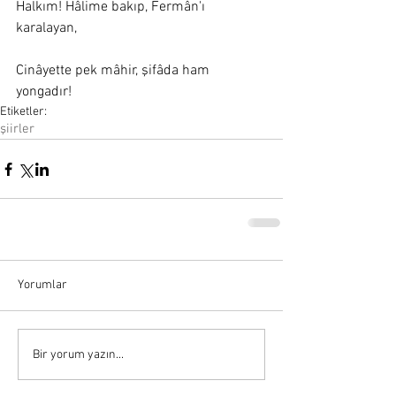
Halkım! Hâlime bakıp, Fermân'ı 
karalayan, 
Cinâyette pek mâhir, şifâda ham 
yongadır!
Etiketler:
şiirler
Yorumlar
Bir yorum yazın...