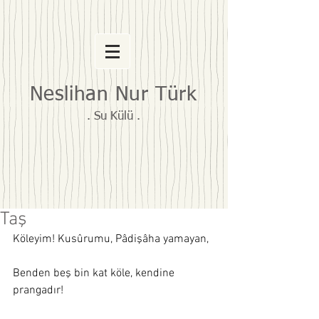
Neslihan Nur Türk
. Su Külü .
Taş
Köleyim! Kusûrumu, Pâdişâha yamayan, 
Benden beş bin kat köle, kendine 
prangadır! 