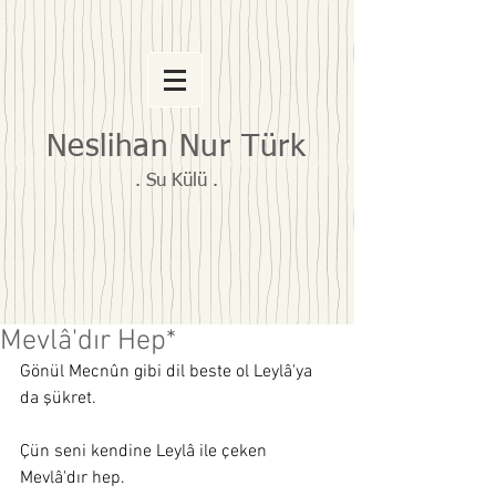
Neslihan Nur Türk
. Su Külü .
Mevlâ'dır Hep*
Gönül Mecnûn gibi dil beste ol Leylâ'ya 
da şükret.
Çün seni kendine Leylâ ile çeken 
Mevlâ'dır hep.