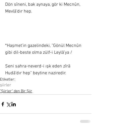
Dön sîneni, bak aynaya, gör ki Mecnûn, 
Mevlâ'dır hep. 
*Haşmet'in gazelindeki, "Gönül Mecnûn 
gibi dil-beste olma zülf-i Leylâ’ya /
Seni sahra-neverd-i ışk eden zîrâ 
Hudâ’dır hep" beytine naziredir.
Etiketler:
şiirler
"Şiirler" den Bir Şiir