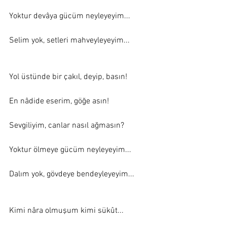
Yoktur devâya gücüm neyleyeyim... 
Selim yok, setleri mahveyleyeyim... 
Yol üstünde bir çakıl, deyip, basın! 
En nâdide eserim, göğe asın! 
Sevgiliyim, canlar nasıl ağmasın? 
Yoktur ölmeye gücüm neyleyeyim... 
Dalım yok, gövdeye bendeyleyeyim... 
Kimi nâra olmuşum kimi sükût... 