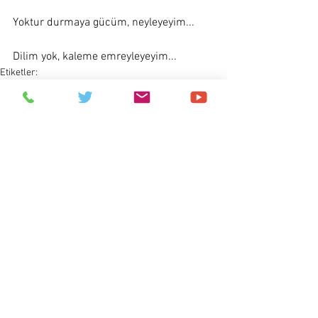
Yoktur durmaya gücüm, neyleyeyim... 
Dilim yok, kaleme emreyleyeyim...
Etiketler:
şiirler
Yorumlar
Bir yorum yazın...