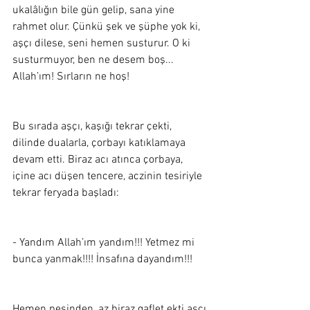
ukalâlığın bile gün gelip, sana yine 
rahmet olur. Çünkü şek ve şüphe yok ki, 
aşçı dilese, seni hemen susturur. O ki 
susturmuyor, ben ne desem boş... 
Allah’ım! Sırların ne hoş!
Bu sırada aşçı, kaşığı tekrar çekti, 
dilinde dualarla, çorbayı katıklamaya 
devam etti. Biraz acı atınca çorbaya, 
içine acı düşen tencere, aczinin tesiriyle 
tekrar feryada başladı:
- Yandım Allah’ım yandım!!! Yetmez mi 
bunca yanmak!!!! İnsafına dayandım!!! 
Hemen peşinden, az biraz gaflet ekti aşçı 