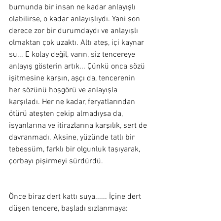
burnunda bir insan ne kadar anlayışlı 
olabilirse, o kadar anlayışlıydı. Yani son 
derece zor bir durumdaydı ve anlayışlı 
olmaktan çok uzaktı. Altı ateş, içi kaynar 
su... E kolay değil, varın, siz tencereye 
anlayış gösterin artık... Çünkü onca sözü 
işitmesine karşın, aşçı da, tencerenin 
her sözünü hoşgörü ve anlayışla 
karşıladı. Her ne kadar, feryatlarından 
ötürü ateşten çekip almadıysa da, 
isyanlarına ve itirazlarına karşılık, sert de 
davranmadı. Aksine, yüzünde tatlı bir 
tebessüm, farklı bir olgunluk taşıyarak, 
çorbayı pişirmeyi sürdürdü. 
Önce biraz dert kattı suya...... İçine dert 
düşen tencere, başladı sızlanmaya: