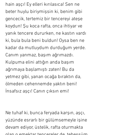
hain aşçı! Ey elleri kırılasıca! Sen ne 
beter huylu biriymişsin ki, benim gibi 
gencecik, tertemiz bir tencereyi ateşe 
koydun! Şu koca rafta, onca ihtiyar ve 
yanık tencere dururken, ne kastın vardı 
ki, bula bula beni buldun! Oysa ben ne 
kadar da mutluydum durduğum yerde. 
Canım yanmaz, başım ağrımazdı. 
Kulpuma elini attığın anda başım 
ağrımaya başlamıştı zaten! Bu da 
yetmez gibi, yanan ocağa bıraktın da, 
ölmeden cehennemde yaktın beni! 
İnsafsız aşçı! Canın çıksın emi!
Ne tuhaf ki, bunca feryada karşın, aşçı, 
yüzünde esrarlı bir gülümsemeyle işine 
devam ediyor, üstelik, rafta oturmakta 
olan o emektar tencereler de, tebessüm 