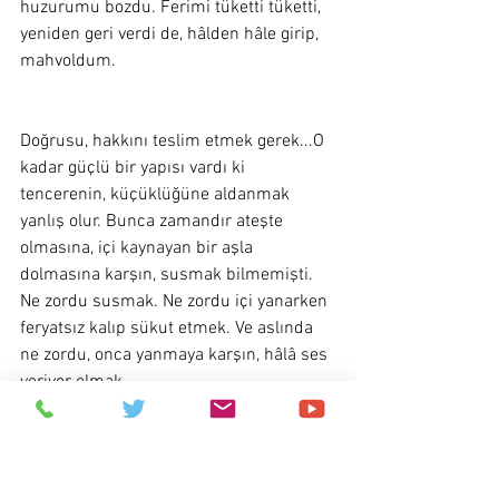
huzurumu bozdu. Ferimi tüketti tüketti, 
yeniden geri verdi de, hâlden hâle girip, 
mahvoldum.  
Doğrusu, hakkını teslim etmek gerek...O 
kadar güçlü bir yapısı vardı ki 
tencerenin, küçüklüğüne aldanmak 
yanlış olur. Bunca zamandır ateşte 
olmasına, içi kaynayan bir aşla 
dolmasına karşın, susmak bilmemişti. 
Ne zordu susmak. Ne zordu içi yanarken 
feryatsız kalıp sükut etmek. Ve aslında 
ne zordu, onca yanmaya karşın, hâlâ ses 
veriyor olmak... 
Tencere, içinde dert, acz, niyaz, gaflet, 
isyan ve itiraz bulunan bir çorbadan ne 