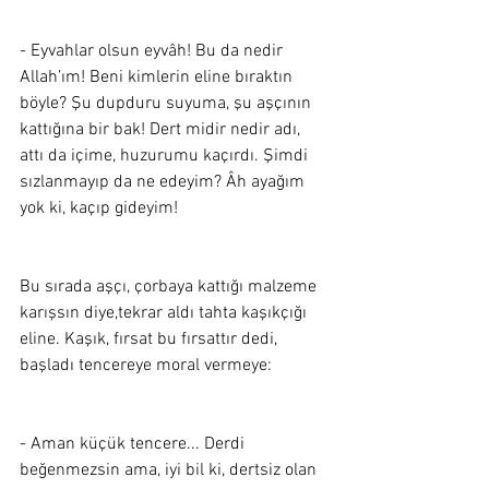
- Eyvahlar olsun eyvâh! Bu da nedir 
Allah’ım! Beni kimlerin eline bıraktın 
böyle? Şu dupduru suyuma, şu aşçının 
kattığına bir bak! Dert midir nedir adı, 
attı da içime, huzurumu kaçırdı. Şimdi 
sızlanmayıp da ne edeyim? Âh ayağım 
yok ki, kaçıp gideyim!
Bu sırada aşçı, çorbaya kattığı malzeme 
karışsın diye,tekrar aldı tahta kaşıkçığı 
eline. Kaşık, fırsat bu fırsattır dedi, 
başladı tencereye moral vermeye:
- Aman küçük tencere... Derdi 
beğenmezsin ama, iyi bil ki, dertsiz olan 