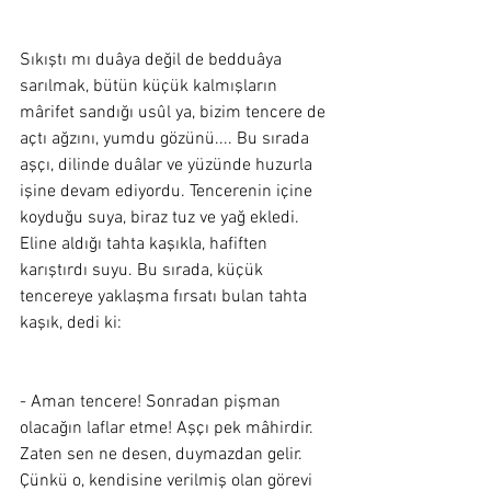
Sıkıştı mı duâya değil de bedduâya 
sarılmak, bütün küçük kalmışların 
mârifet sandığı usûl ya, bizim tencere de 
açtı ağzını, yumdu gözünü.... Bu sırada 
aşçı, dilinde duâlar ve yüzünde huzurla 
işine devam ediyordu. Tencerenin içine 
koyduğu suya, biraz tuz ve yağ ekledi. 
Eline aldığı tahta kaşıkla, hafiften 
karıştırdı suyu. Bu sırada, küçük 
tencereye yaklaşma fırsatı bulan tahta 
kaşık, dedi ki:
- Aman tencere! Sonradan pişman 
olacağın laflar etme! Aşçı pek mâhirdir. 
Zaten sen ne desen, duymazdan gelir. 
Çünkü o, kendisine verilmiş olan görevi 