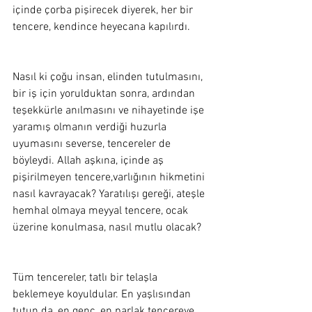
içinde çorba pişirecek diyerek, her bir 
tencere, kendince heyecana kapılırdı. 
Nasıl ki çoğu insan, elinden tutulmasını, 
bir iş için yorulduktan sonra, ardından 
teşekkürle anılmasını ve nihayetinde işe 
yaramış olmanın verdiği huzurla 
uyumasını severse, tencereler de 
böyleydi. Allah aşkına, içinde aş 
pişirilmeyen tencere,varlığının hikmetini 
nasıl kavrayacak? Yaratılışı gereği, ateşle 
hemhal olmaya meyyal tencere, ocak 
üzerine konulmasa, nasıl mutlu olacak?
Tüm tencereler, tatlı bir telaşla 
beklemeye koyuldular. En yaşlısından 
tutun da, en genç, en parlak tencereye 