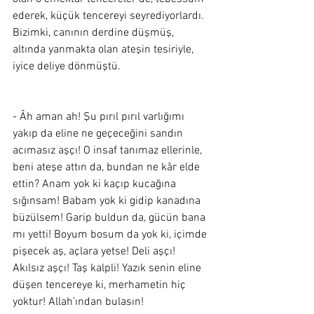
ederek, küçük tencereyi seyrediyorlardı. 
Bizimki, canının derdine düşmüş, 
altında yanmakta olan ateşin tesiriyle, 
iyice deliye dönmüştü.
- Âh aman ah! Şu pırıl pırıl varlığımı 
yakıp da eline ne geçeceğini sandın 
acımasız aşçı! O insaf tanımaz ellerinle, 
beni ateşe attın da, bundan ne kâr elde 
ettin? Anam yok ki kaçıp kucağına 
sığınsam! Babam yok ki gidip kanadına 
büzülsem! Garip buldun da, gücün bana 
mı yetti! Boyum bosum da yok ki, içimde 
pişecek aş, açlara yetse! Deli aşçı! 
Akılsız aşçı! Taş kalpli! Yazık senin eline 
düşen tencereye ki, merhametin hiç 
yoktur! Allah’ından bulasın!