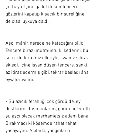
çorbaya. İçine gaflet düşen tencere, 
gözlerini kapatıp kısacık bir süreliğine 
de olsa, uykuya daldı. 
Aşçı mâhir, nerede ne katacağını bilir. 
Tencere biraz unutmuştu ki kederini, bu 
sefer de tertemiz elleriyle, isyan ve itiraz 
ekledi. İçine isyan düşen tencere, sanki 
az itiraz edermiş gibi, tekrar başladı âha 
eyvâha, iyi mi: 
- Şu azıcık ferahlığı çok gördü de, ey 
dostlarım, düşmanlarım, görün neler etti 
şu aşçı olacak merhametsiz adam bana! 
Bırakmadı ki köşemde rahat rahat 
yaşayayım. Acılarla, yangınlarla 