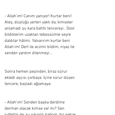
- Allah’ım! Canım yanıyor! Kurtar beni! 
Ateş, düştüğü yerleri yaktı da, kimseler 
anlamadı şu kara bahtlı tencereyi.. Dost 
bildiklerim uzaktan tebessümle seyre 
daldılar hâlimi. Yalvarırım kurtar beni 
Allah’ım! Dert ile aczimi bildim, niyaz ile 
senden yardım dilenmeyi... 
Sonra hemen peşinden, biraz sürur 
ekledi aşçısı çorbaya. İçine sürur düşen 
tencere, başladı ağlamaya:
- Allah’ım! Senden başka derdime 
derman olacak kimse var mı? Sen 
lutfettin de, şu sıkıntılı bağrım, bir nebze 