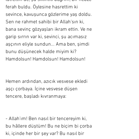
ferah buldu. Öylesine hasrettim ki 
sevince, kavuşunca gözlerime yaş doldu. 
Sen ne rahmet sahibi bir Allah’sın ki, 
bana sevinç gözyaşları ikram ettin. Ve ne 
garip sırrın var ki, sevinci, şu acımasız 
aşçının eliyle sundun... Ama ben, şimdi 
bunu düşünecek halde miyim ki? 
Hamdolsun! Hamdolsun! Hamdolsun!
Hemen ardından, azıcık vesvese ekledi 
aşçı çorbaya. İçine vesvese düşen 
tencere, başladı kıvranmaya:
- Allah’ım! Ben nasıl bir tencereyim ki, 
bu hâllere düştüm! Bu ne biçim bi çorba 
ki, içinde her bir şey var? Bu nasıl bir 