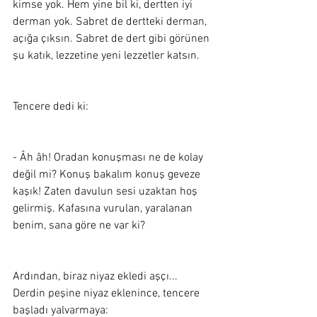
kimse yok. Hem yine bil ki, dertten iyi 
derman yok. Sabret de dertteki derman, 
açığa çıksın. Sabret de dert gibi görünen 
şu katık, lezzetine yeni lezzetler katsın.
Tencere dedi ki:
- Âh âh! Oradan konuşması ne de kolay 
değil mi? Konuş bakalım konuş geveze 
kaşık! Zaten davulun sesi uzaktan hoş 
gelirmiş. Kafasına vurulan, yaralanan 
benim, sana göre ne var ki? 
Ardından, biraz niyaz ekledi aşçı... 
Derdin peşine niyaz eklenince, tencere 
başladı yalvarmaya: